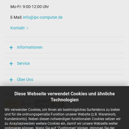
Mo-Fr: 9:00-12:00 Uhr
E-Mail:
info@ipc-computer.de
Kontakt
Informationen
Service
Über Uns
Unsere Versandarten
Diese Webseite verwendet Cookies und ähnliche
Technologien
Wir verwenden Cookies, um Ihnen ein bestmögliches Surferlebnis zu bieten
und für die ordnungsgemäße Funktion unserer Website (z.B. Warenkorb,
Unsere Zahlarten
Kundenkonto). Neben diesen notwendigen funktionalen Cookies setzen wir
zu Anaylsezwecken weitere Cookies ein, damit wir unsere Webseite weiter
optimieren können. Wenn Sie auf "Zustimmen" klicken, stimmen Sie der