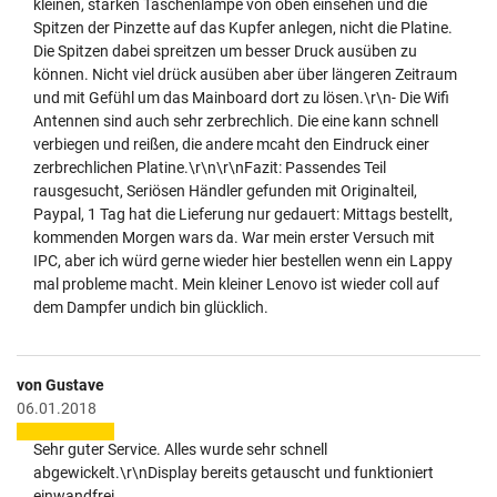
kleinen, starken Taschenlampe von oben einsehen und die
Spitzen der Pinzette auf das Kupfer anlegen, nicht die Platine.
Die Spitzen dabei spreitzen um besser Druck ausüben zu
können. Nicht viel drück ausüben aber über längeren Zeitraum
und mit Gefühl um das Mainboard dort zu lösen.\r\n- Die Wifi
Antennen sind auch sehr zerbrechlich. Die eine kann schnell
verbiegen und reißen, die andere mcaht den Eindruck einer
zerbrechlichen Platine.\r\n\r\nFazit: Passendes Teil
rausgesucht, Seriösen Händler gefunden mit Originalteil,
Paypal, 1 Tag hat die Lieferung nur gedauert: Mittags bestellt,
kommenden Morgen wars da. War mein erster Versuch mit
IPC, aber ich würd gerne wieder hier bestellen wenn ein Lappy
mal probleme macht. Mein kleiner Lenovo ist wieder coll auf
dem Dampfer undich bin glücklich.
von Gustave
06.01.2018
Sehr guter Service. Alles wurde sehr schnell
abgewickelt.\r\nDisplay bereits getauscht und funktioniert
einwandfrei.