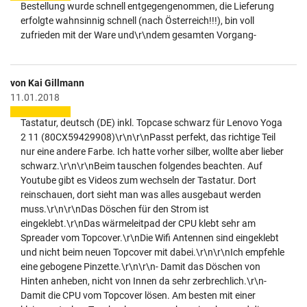
Bestellung wurde schnell entgegengenommen, die Lieferung
erfolgte wahnsinnig schnell (nach Österreich!!!), bin voll
zufrieden mit der Ware und\r\ndem gesamten Vorgang-
von Kai Gillmann
11.01.2018
Tastatur, deutsch (DE) inkl. Topcase schwarz für Lenovo Yoga
2 11 (80CX59429908)\r\n\r\nPasst perfekt, das richtige Teil
nur eine andere Farbe. Ich hatte vorher silber, wollte aber lieber
schwarz.\r\n\r\nBeim tauschen folgendes beachten. Auf
Youtube gibt es Videos zum wechseln der Tastatur. Dort
reinschauen, dort sieht man was alles ausgebaut werden
muss.\r\n\r\nDas Döschen für den Strom ist
eingeklebt.\r\nDas wärmeleitpad der CPU klebt sehr am
Spreader vom Topcover.\r\nDie Wifi Antennen sind eingeklebt
und nicht beim neuen Topcover mit dabei.\r\n\r\nIch empfehle
eine gebogene Pinzette.\r\n\r\n- Damit das Döschen von
Hinten anheben, nicht von Innen da sehr zerbrechlich.\r\n-
Damit die CPU vom Topcover lösen. Am besten mit einer