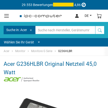
29.553 Bewertungen
4,86
DE
Suche in: Acer
Wählen Sie Ihr Gerät
Acer
Monitor
Monitore G Serie
G236HLBR
Acer G236HLBR Original Netzteil 45,0
Watt