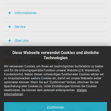
Weitere Daten
Überlast-, kurzschluss- und überhitzungsgeschützt
Informationen
Ja
Prüfsiegel
CCC
Service
CE
NOM NYCE
PSE
Über Uns
Singapore Safety Mark
TÜV Argentina Certificado
Diese Webseite verwendet Cookies und ähnliche
Unsere Versandarten
TÜV Geprüfte Sicherheit
UL Listed
Technologien
UL Nachhaltigkeit
Wir verwenden Cookies, um Ihnen ein bestmögliches Surferlebnis zu bieten
Kategorisierung
und für die ordnungsgemäße Funktion unserer Website (z.B. Warenkorb,
Unsere Zahlarten
Kundenkonto). Neben diesen notwendigen funktionalen Cookies setzen wir
zu Anaylsezwecken weitere Cookies ein, damit wir unsere Webseite weiter
Kategorie
optimieren können. Wenn Sie auf "Zustimmen" klicken, stimmen Sie der
Netzteil
Speicherung aller Cookies zu. Unter Einstellungen können Sie Cookies
Verwendung
deaktivieren. Sie können dem jederzeit widersprechen.
Weitere
Copyright ©
IPC-Computer Deutschland GmbH
Notebook / Laptop
Informationen
.
Alle Preise inkl. gesetzl. MwSt. zzgl. Versandkosten
Zustimmen