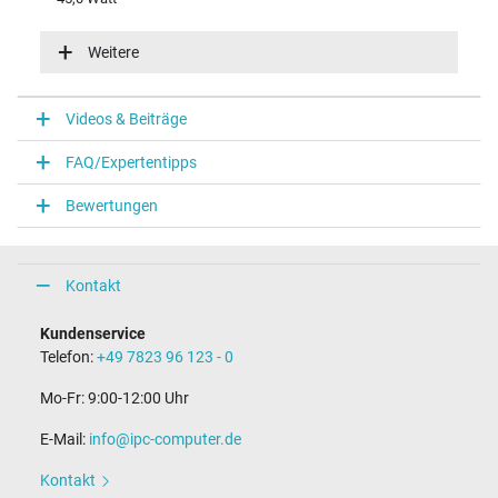
Eingangsspannung
100-240V / 50-60Hz
Weitere
Energieeffizienz
V
Videos & Beiträge
Notebook Stecker
FAQ/Expertentipps
Steckertyp / -form
rund / –
Bewertungen
Steckerlänge (mm)
11,0 mm
Steckerdurchmesser außen / innen
5,5 mm / 1,7 mm
Kontakt
Stift im Stecker
Nein
Kundenservice
Länge Anschlusskabel (m) (ca.)
Telefon:
+49 7823 96 123 - 0
1.45 m
Mo-Fr: 9:00-12:00 Uhr
Maße
E-Mail:
info@ipc-computer.de
Länge / Breite / Höhe
95 mm / 38 mm / 25 mm
Kontakt