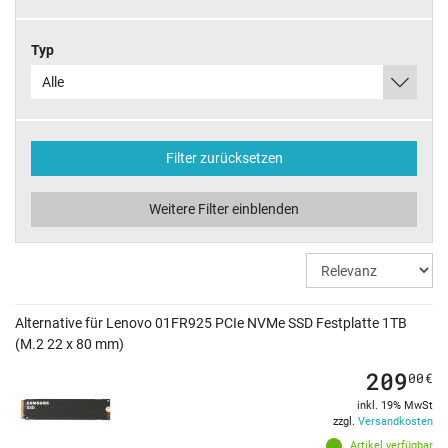
Typ
Alle
Filter zurücksetzen
Weitere Filter einblenden
Alternative für Lenovo 01FR925 PCIe NVMe SSD Festplatte 1TB
(M.2 22 x 80 mm)
209
00
€
inkl. 19% MwSt
zzgl.
Versandkosten
Artikel verfügbar