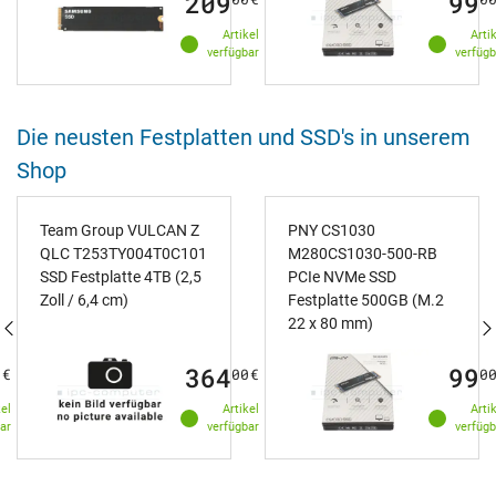
209
99
Artikel
Arti
verfügbar
verfügb
Die neusten Festplatten und SSD's in unserem
Shop
Team Group VULCAN Z
PNY CS1030
QLC T253TY004T0C101
M280CS1030-500-RB
SSD Festplatte 4TB (2,5
PCIe NVMe SSD
Zoll / 6,4 cm)
Festplatte 500GB (M.2
22 x 80 mm)
364
99
0
€
00
€
0
kel
Artikel
Arti
ar
verfügbar
verfügb