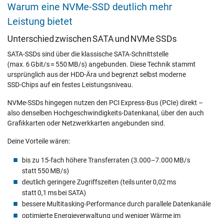
Warum eine NVMe‑SSD deutlich mehr
Leistung bietet
Unterschied zwischen SATA und NVMe SSDs
SATA‑SSDs sind über die klassische SATA‑Schnittstelle
(max. 6 Gbit/s ≈ 550 MB/s) angebunden. Diese Technik stammt
ursprünglich aus der HDD‑Ära und begrenzt selbst moderne
SSD‑Chips auf ein festes Leistungsniveau.
NVMe‑SSDs hingegen nutzen den PCI Express‑Bus (PCIe) direkt –
also denselben Hochgeschwindigkeits-Datenkanal, über den auch
Grafikkarten oder Netzwerkkarten angebunden sind.
Deine Vorteile wären:
bis zu 15‑fach höhere Transferraten (3.000–7.000 MB/s
statt 550 MB/s)
deutlich geringere Zugriffszeiten (teils unter 0,02 ms
statt 0,1 ms bei SATA)
bessere Multitasking‑Performance durch parallele Datenkanäle
optimierte Energieverwaltung und weniger Wärme im