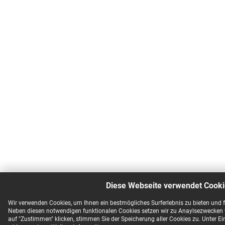
Diese Webseite verwendet Cooki
Wir verwenden Cookies, um Ihnen ein bestmögliches Surferlebnis zu bieten und
Neben diesen notwendigen funktionalen Cookies setzen wir zu Anaylsezwecken w
auf "Zustimmen" klicken, stimmen Sie der Speicherung aller Cookies zu. Unter Ei