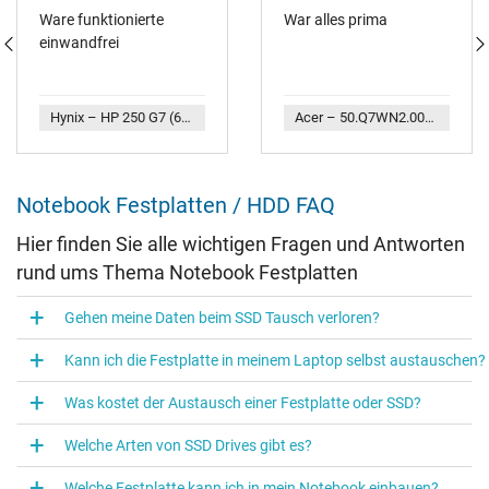
Ware funktionierte
War alles prima
einwandfrei
Hynix – HP 250 G7 (6EC86ES) PCIe NVMe SSD Festplatte Hynix BC501 512GB (M.2 22 x 80 mm)
Acer – 50.Q7WN2.001 Original Acer Festplatten-Adapter für den 1. Festplatten Schacht
Notebook Festplatten / HDD FAQ
Hier finden Sie alle wichtigen Fragen und Antworten
rund ums Thema Notebook Festplatten
Gehen meine Daten beim SSD Tausch verloren?
Kann ich die Festplatte in meinem Laptop selbst austauschen?
Was kostet der Austausch einer Festplatte oder SSD?
Welche Arten von SSD Drives gibt es?
Welche Festplatte kann ich in mein Notebook einbauen?