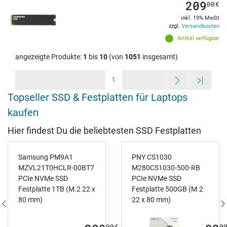
209
00
€
inkl. 19% MwSt
zzgl.
Versandkosten
Artikel verfügbar
angezeigte Produkte:
1
bis
10
(von
1051
insgesamt)
1
Topseller SSD & Festplatten für Laptops
kaufen
Hier findest Du die beliebtesten SSD Festplatten
Samsung PM9A1
PNY CS1030
MZVL21T0HCLR-00BT7
M280CS1030-500-RB
PCIe NVMe SSD
PCIe NVMe SSD
Festplatte 1TB (M.2 22 x
Festplatte 500GB (M.2
80 mm)
22 x 80 mm)
00
€
0