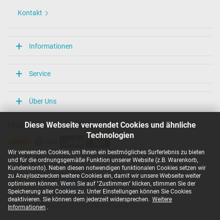
Kontakt
Informationen
Service
Über Uns
Diese Webseite verwendet Cookies und ähnliche
Unsere Versandarten
Technologien
Wir verwenden Cookies, um Ihnen ein bestmögliches Surferlebnis zu bieten
und für die ordnungsgemäße Funktion unserer Website (z.B. Warenkorb,
Unsere Zahlarten
Kundenkonto). Neben diesen notwendigen funktionalen Cookies setzen wir
zu Anaylsezwecken weitere Cookies ein, damit wir unsere Webseite weiter
optimieren können. Wenn Sie auf "Zustimmen" klicken, stimmen Sie der
Speicherung aller Cookies zu. Unter Einstellungen können Sie Cookies
deaktivieren. Sie können dem jederzeit widersprechen.
Weitere
Copyright ©
IPC-Computer Deutschland GmbH
Informationen
.