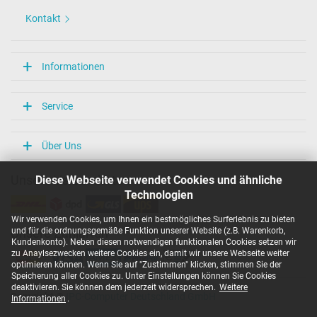
Kontakt
Informationen
Service
Über Uns
Diese Webseite verwendet Cookies und ähnliche
Unsere Versandarten
Technologien
Wir verwenden Cookies, um Ihnen ein bestmögliches Surferlebnis zu bieten
und für die ordnungsgemäße Funktion unserer Website (z.B. Warenkorb,
Unsere Zahlarten
Kundenkonto). Neben diesen notwendigen funktionalen Cookies setzen wir
zu Anaylsezwecken weitere Cookies ein, damit wir unsere Webseite weiter
optimieren können. Wenn Sie auf "Zustimmen" klicken, stimmen Sie der
Speicherung aller Cookies zu. Unter Einstellungen können Sie Cookies
deaktivieren. Sie können dem jederzeit widersprechen.
Weitere
Copyright ©
IPC-Computer Deutschland GmbH
Informationen
.