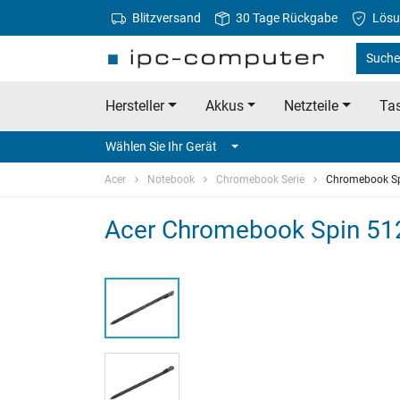
Blitzversand
30 Tage Rückgabe
Lösu
Suche 
Hersteller
Akkus
Netzteile
Tas
Wählen Sie Ihr Gerät
Acer
Notebook
Chromebook Serie
Chromebook Sp
Acer Chromebook Spin 512