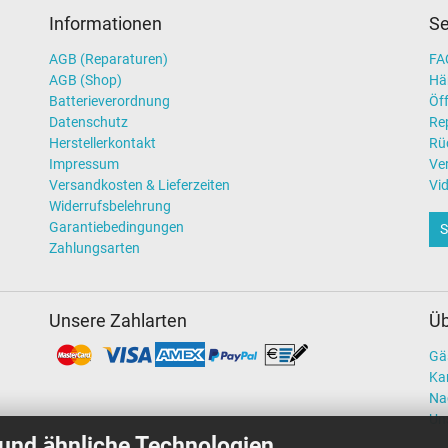
Informationen
Se
AGB (Reparaturen)
FAQ
AGB (Shop)
Hä
Batterieverordnung
Öff
Datenschutz
Re
Herstellerkontakt
Rü
Impressum
Ve
Versandkosten & Lieferzeiten
Vi
Widerrufsbelehrung
Garantiebedingungen
S
Zahlungsarten
Unsere Zahlarten
Üb
Gä
Kar
Na
Un
und ähnliche Technologien