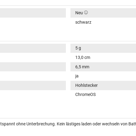
Neu
schwarz
5 g
13,0 cm
6,5 mm
ja
Hohlstecker
ChromeOS
entspannt ohne Unterbrechung. Kein lästiges laden oder wechseln von Batt