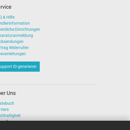
rvice
 & Hilfe
ndlerinformation
entliche Einrichtungen
paraturanmeldung
cksendungen
rtrag Widerrufen
deoanleitungen
upport ID generieren
er Uns
stebuch
riere
chhaltigkeit
ser Team