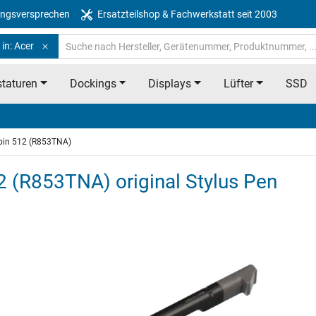
ngsversprechen
Ersatzteilshop & Fachwerkstatt seit 2003
in: Acer
taturen
Dockings
Displays
Lüfter
SSD
in 512 (R853TNA)
 (R853TNA) original Stylus Pen