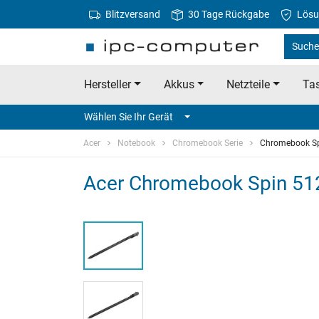
Blitzversand
30 Tage Rückgabe
Lösu
Suche 
Hersteller
Akkus
Netzteile
Tas
Wählen Sie Ihr Gerät
Acer
Notebook
Chromebook Serie
Chromebook Sp
Acer Chromebook Spin 512 