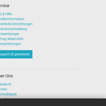
rvice
 & Hilfe
ndlerinformation
entliche Einrichtungen
paraturanmeldung
cksendungen
rtrag Widerrufen
deoanleitungen
upport ID generieren
er Uns
stebuch
riere
chhaltigkeit
ser Team