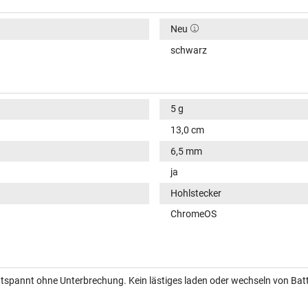
Neu
schwarz
5 g
13,0 cm
6,5 mm
ja
Hohlstecker
ChromeOS
entspannt ohne Unterbrechung. Kein lästiges laden oder wechseln von Batt