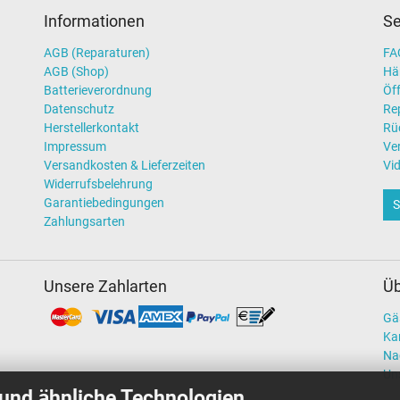
Informationen
Se
AGB (Reparaturen)
FAQ
AGB (Shop)
Hä
Batterieverordnung
Öff
Datenschutz
Re
Herstellerkontakt
Rü
Impressum
Ve
Versandkosten & Lieferzeiten
Vi
Widerrufsbelehrung
Garantiebedingungen
S
Zahlungsarten
Unsere Zahlarten
Üb
Gä
Kar
Na
Un
und ähnliche Technologien