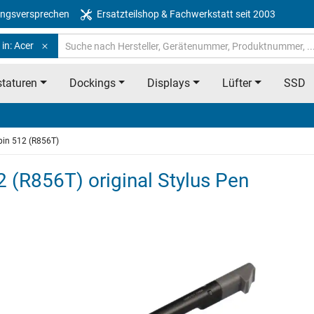
ngsversprechen
Ersatzteilshop & Fachwerkstatt seit 2003
in: Acer
taturen
Dockings
Displays
Lüfter
SSD
in 512 (R856T)
(R856T) original Stylus Pen