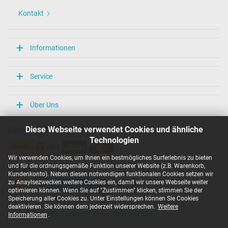
Kontakt
Informationen
Service
Über Uns
Diese Webseite verwendet Cookies und ähnliche
Unsere Versandarten
Technologien
Wir verwenden Cookies, um Ihnen ein bestmögliches Surferlebnis zu bieten
und für die ordnungsgemäße Funktion unserer Website (z.B. Warenkorb,
Unsere Zahlarten
Kundenkonto). Neben diesen notwendigen funktionalen Cookies setzen wir
zu Anaylsezwecken weitere Cookies ein, damit wir unsere Webseite weiter
optimieren können. Wenn Sie auf "Zustimmen" klicken, stimmen Sie der
Speicherung aller Cookies zu. Unter Einstellungen können Sie Cookies
deaktivieren. Sie können dem jederzeit widersprechen.
Weitere
Copyright ©
IPC-Computer Deutschland GmbH
Informationen
.