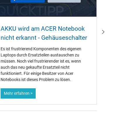
Warum 
AKKU wird am ACER Notebook
beim K
nicht erkannt - Gehäuseschalter
Jahre a
Es ist frustrierend Komponenten des eigenen
Wenn Orig
Laptops durch Ersatzteilen austauschen zu
verwenden 
müssen. Noch viel frustrierender ist es, wenn
sehr oft 
auch das neu gekaufte Ersatzteil nicht
einen gena
funktioniert. Für einige Besitzer von Acer
Akkus werf
Notebooks ist dieses Problem zu lösen.
Notebook-A
Mehr erfahren >
Mehr erf