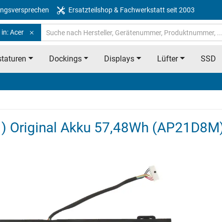
ngsversprechen
Ersatzteilshop & Fachwerkstatt seit 2003
in: Acer
taturen
Dockings
Displays
Lüfter
SSD
1) Original Akku 57,48Wh (AP21D8M