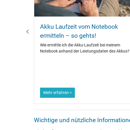
ebook
Akku Laufzeit vom Notebook
laden?
ermitteln – so gehts!
fänger,
Wie ermittle ich die Akku-Laufzeit bei meinem
te.
Notebook anhand der Leistungsdaten des Akkus?
ene
dauer zu
Mehr erfahren >
Wichtige und nützliche Informati