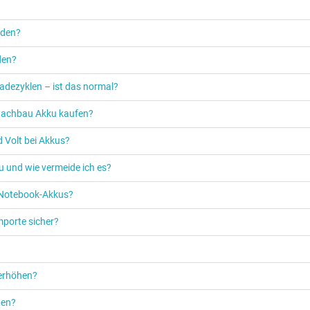
rden?
den?
adezyklen – ist das normal?
n Nachbau Akku kaufen?
 Volt bei Akkus?
u und wie vermeide ich es?
s Notebook-Akkus?
mporte sicher?
 erhöhen?
ben?