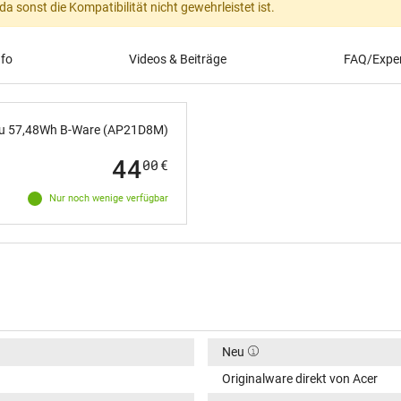
 sonst die Kompatibilität nicht gewehrleistet ist.
nfo
Videos & Beiträge
FAQ/Exper
u 57,48Wh B-Ware (AP21D8M)
44
00
€
Nur noch wenige verfügbar
Neu
Originalware direkt von Acer