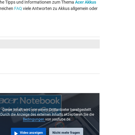
eiche Tipps und Informationen zum Thema
Acer Akkus
greichen
FAQ
viele Antworten zu Akkus allgemein oder
Dieser Inhalt wird von einem Drittanbieter bereitgestellt.
Durch die Anzeige des externen Inhalts akzeptieren Sie die
Bedingungen
von youtube.de.
Video anzeigen
Nicht mehr fragen