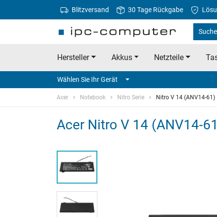
Blitzversand
30 Tage Rückgabe
Lösu
Suche 
Hersteller
Akkus
Netzteile
Tas
Wählen Sie Ihr Gerät
Acer
Notebook
Nitro Serie
Nitro V 14 (ANV14-61)
Acer Nitro V 14 (ANV14-6