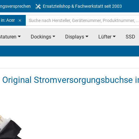
ngsversprechen
Ersatzteilshop & Fachwerkstatt seit 2003
in: Acer
taturen
Dockings
Displays
Lüfter
SSD
Original Stromversorgungsbuchse in