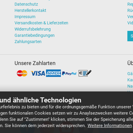
Datenschutz
Re
Herstellerkontakt
Rü
Impressum
Ve
Versandkosten & Lieferzeiten
Vi
Widerrufsbelehrung
Garantiebedingungen
S
Zahlungsarten
Unsere Zahlarten
Üb
Gä
Kar
Na
Un
und ähnliche Technologien
rferlebnis zu bieten und für die ordnungsgemäße Funktion unserer
gen funktionalen Cookies setzen wir zu Anaylsezwecken weitere Co
Wenn Sie auf "Zustimmen" klicken, stimmen Sie der Speicherung all
en. Sie können dem jederzeit widersprechen.
Weitere Informationen