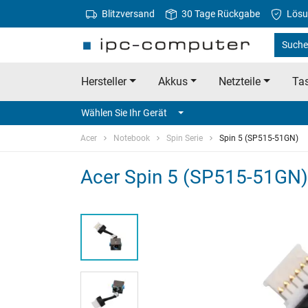
Blitzversand
30 Tage Rückgabe
Lösu
Suche 
Hersteller
Akkus
Netzteile
Tas
Wählen Sie Ihr Gerät
Acer
Notebook
Spin Serie
Spin 5 (SP515-51GN)
Acer Spin 5 (SP515-51GN) 