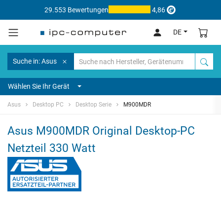
29.553 Bewertungen
4,86
DE
Suche in: Asus
Wählen Sie Ihr Gerät
Asus
Desktop PC
Desktop Serie
M900MDR
Asus M900MDR Original Desktop-PC
Netzteil 330 Watt