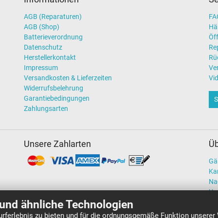
AGB (Reparaturen)
FAQ
AGB (Shop)
Hä
Batterieverordnung
Öff
Datenschutz
Re
Herstellerkontakt
Rü
Impressum
Ve
Versandkosten & Lieferzeiten
Vi
Widerrufsbelehrung
Garantiebedingungen
S
Zahlungsarten
Unsere Zahlarten
Üb
Gä
Kar
Na
Un
und ähnliche Technologien
rferlebnis zu bieten und für die ordnungsgemäße Funktion unserer