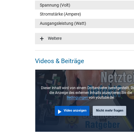
Spannung (Volt)
Stromstärke (Ampere)
Ausgangsleistung (Watt)
Eingangsspannung
Weitere
Energieeffizienz
Notebook Stecker
Videos & Beiträge
Steckertyp / -form
Steckerlänge (mm)
Steckerdurchmesser außen / innen
Dieser Inhalt wird von einem Drittanbieter bereitgestellt. D
die Anzeige des externen Inhalts akzeptieren Sie die
Stift im Stecker
Bedingungen
von youtube.de.
Länge Anschlusskabel (m) (ca.)
Video anzeigen
Nicht mehr fragen
Maße
Länge / Breite / Höhe