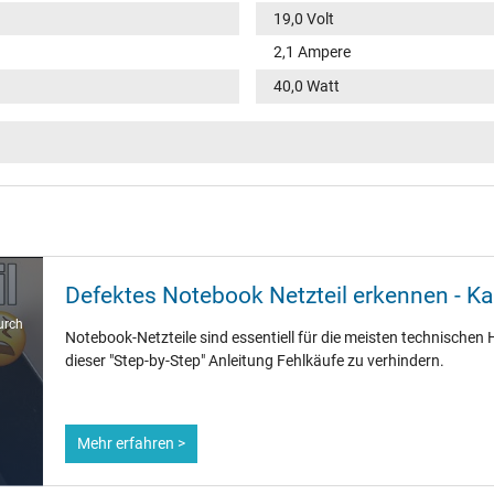
19,0 Volt
2,1 Ampere
40,0 Watt
100-240V / 50-60Hz
VI
rund / –
11,0 mm
Defektes Notebook Netzteil erkennen - K
5,5 mm / 2,5 mm
urch
Notebook-Netzteile sind essentiell für die meisten technischen H
Nein
dieser "Step-by-Step" Anleitung Fehlkäufe zu verhindern.
1.75 m
Mehr erfahren >
86 mm / 36 mm / 27 mm