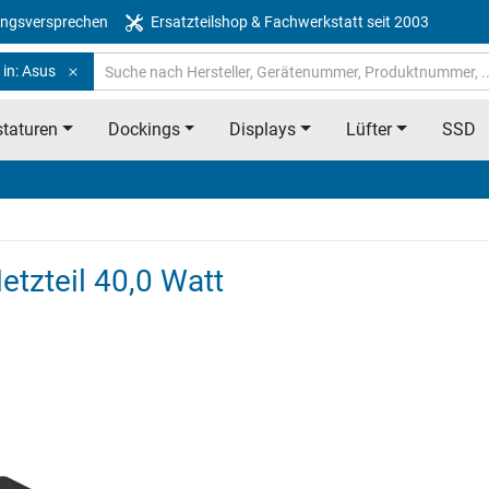
ngsversprechen
Ersatzteilshop & Fachwerkstatt seit 2003
 in: Asus
taturen
Dockings
Displays
Lüfter
SSD
tzteil 40,0 Watt