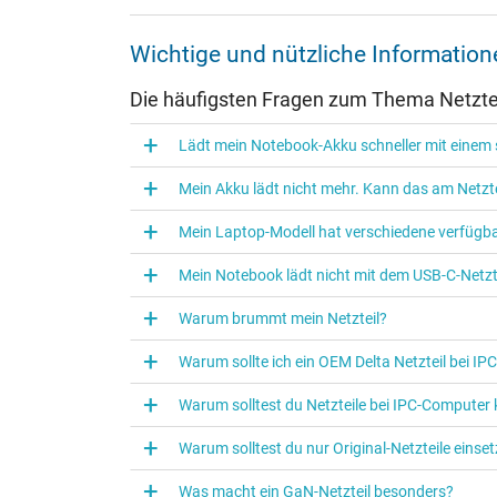
Weitere Daten
Wichtige und nützliche Informatio
Überlast-, kurzschluss- und überhitzungsgeschützt
Die häufigsten Fragen zum Thema Netztei
Prüfsiegel
Lädt mein Notebook-Akku schneller mit einem s
Mein Akku lädt nicht mehr. Kann das am Netzte
Mein Laptop-Modell hat verschiedene verfügba
Mein Notebook lädt nicht mit dem USB-C-Netzte
Warum brummt mein Netzteil?
Warum sollte ich ein OEM Delta Netzteil bei I
Warum solltest du Netzteile bei IPC‑Computer
Kategorisierung
Warum solltest du nur Original-Netzteile eins
Kategorie
Was macht ein GaN-Netzteil besonders?