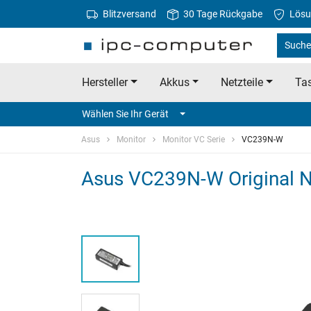
Blitzversand
30 Tage Rückgabe
Lösu
Suche
Hersteller
Akkus
Netzteile
Tas
Wählen Sie Ihr Gerät
Asus
Monitor
Monitor VC Serie
VC239N-W
Asus VC239N-W Original Ne