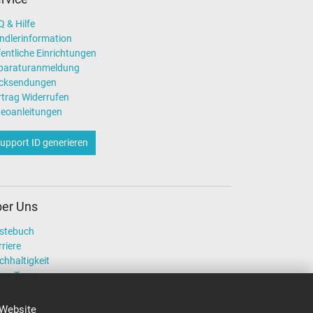
 & Hilfe
ndlerinformation
entliche Einrichtungen
paraturanmeldung
cksendungen
rtrag Widerrufen
deoanleitungen
upport ID generieren
er Uns
stebuch
riere
chhaltigkeit
ser Team
 Website