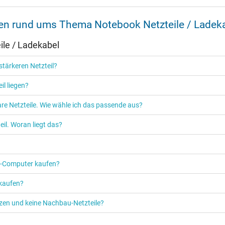
nen rund ums Thema Notebook Netzteile / Ladek
Ja
le / Ladekabel
CCC
EAC
tärkeren Netzteil?
NOM NYCE
PSE
il liegen?
Singapore Safety Mark
TÜV Argentina Certificado
re Netzteile. Wie wähle ich das passende aus?
TÜV Geprüfte Sicherheit
UKCA
il. Woran liegt das?
UL Listed
UL Nachhaltigkeit
Ukraine Safety
PC‑Computer kaufen?
 kaufen?
etzen und keine Nachbau-Netzteile?
Netzteil