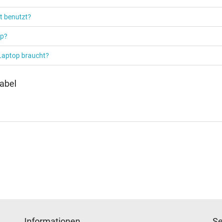
Notebook / Laptop
t benutzt?
op?
 Laptop braucht?
abel
Informationen
Se