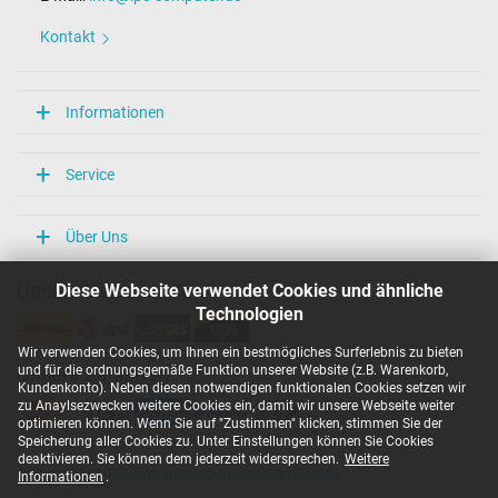
Länge / Breite / Höhe
86 mm / 36 mm / 27 mm
Kontakt
Weitere Daten
Überlast-, kurzschluss- und überhitzungsgeschützt
Informationen
Ja
Prüfsiegel
CCC
Service
EAC
NOM NYCE
PSE
Über Uns
Singapore Safety Mark
TÜV Argentina Certificado
Diese Webseite verwendet Cookies und ähnliche
Unsere Versandarten
TÜV Geprüfte Sicherheit
UKCA
Technologien
UL Listed
UL Nachhaltigkeit
Wir verwenden Cookies, um Ihnen ein bestmögliches Surferlebnis zu bieten
Ukraine Safety
und für die ordnungsgemäße Funktion unserer Website (z.B. Warenkorb,
Unsere Zahlarten
Kundenkonto). Neben diesen notwendigen funktionalen Cookies setzen wir
zu Anaylsezwecken weitere Cookies ein, damit wir unsere Webseite weiter
Kategorisierung
optimieren können. Wenn Sie auf "Zustimmen" klicken, stimmen Sie der
Speicherung aller Cookies zu. Unter Einstellungen können Sie Cookies
Kategorie
deaktivieren. Sie können dem jederzeit widersprechen.
Weitere
Netzteil
Copyright ©
IPC-Computer Deutschland GmbH
Informationen
.
Verwendung