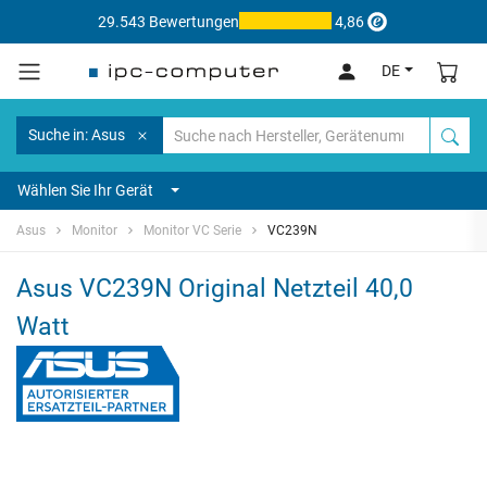
29.543 Bewertungen
4,86
DE
Suche in: Asus
Wählen Sie Ihr Gerät
Asus
Monitor
Monitor VC Serie
VC239N
Asus VC239N Original Netzteil 40,0
Watt