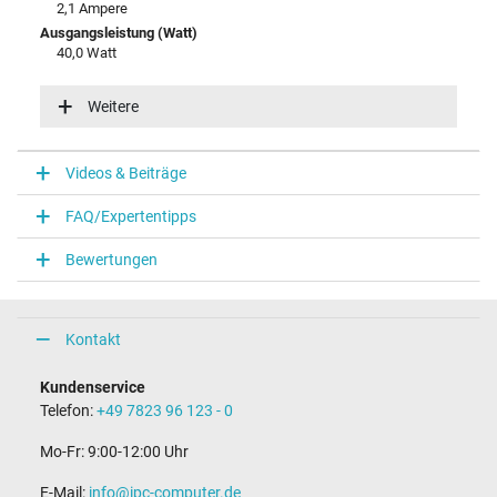
2,1 Ampere
Ausgangsleistung (Watt)
40,0 Watt
Eingangsspannung
100-240V / 50-60Hz
Weitere
Energieeffizienz
VI
Videos & Beiträge
Notebook Stecker
FAQ/Expertentipps
Steckertyp / -form
rund / –
Bewertungen
Steckerlänge (mm)
11,0 mm
Steckerdurchmesser außen / innen
5,5 mm / 2,5 mm
Kontakt
Stift im Stecker
Nein
Kundenservice
Länge Anschlusskabel (m) (ca.)
Telefon:
+49 7823 96 123 - 0
1.75 m
Mo-Fr: 9:00-12:00 Uhr
Maße
E-Mail:
info@ipc-computer.de