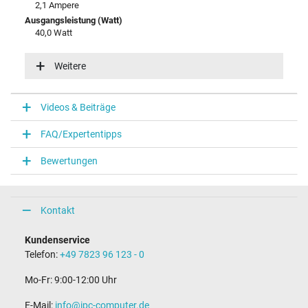
2,1 Ampere
Ausgangsleistung (Watt)
40,0 Watt
Eingangsspannung
100-240V / 50-60Hz
Weitere
Energieeffizienz
VI
Videos & Beiträge
Notebook Stecker
FAQ/Expertentipps
Steckertyp / -form
rund / –
Bewertungen
Steckerlänge (mm)
11,0 mm
Steckerdurchmesser außen / innen
5,5 mm / 2,5 mm
Kontakt
Stift im Stecker
Nein
Kundenservice
Länge Anschlusskabel (m) (ca.)
Telefon:
+49 7823 96 123 - 0
1.75 m
Mo-Fr: 9:00-12:00 Uhr
Maße
E-Mail:
info@ipc-computer.de