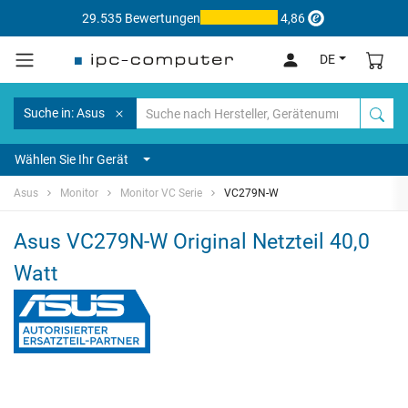
29.535 Bewertungen
4,86
DE
Suche in: Asus
Wählen Sie Ihr Gerät
Asus
Monitor
Monitor VC Serie
VC279N-W
Asus VC279N-W Original Netzteil 40,0
Watt