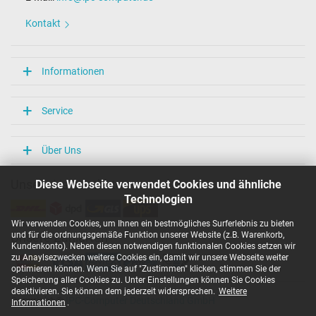
Länge / Breite / Höhe
86 mm / 36 mm / 27 mm
Kontakt
Weitere Daten
Überlast-, kurzschluss- und überhitzungsgeschützt
Informationen
Ja
Prüfsiegel
CCC
Service
EAC
NOM NYCE
PSE
Über Uns
Singapore Safety Mark
TÜV Argentina Certificado
Diese Webseite verwendet Cookies und ähnliche
Unsere Versandarten
TÜV Geprüfte Sicherheit
UKCA
Technologien
UL Listed
UL Nachhaltigkeit
Wir verwenden Cookies, um Ihnen ein bestmögliches Surferlebnis zu bieten
Ukraine Safety
und für die ordnungsgemäße Funktion unserer Website (z.B. Warenkorb,
Unsere Zahlarten
Kundenkonto). Neben diesen notwendigen funktionalen Cookies setzen wir
zu Anaylsezwecken weitere Cookies ein, damit wir unsere Webseite weiter
Kategorisierung
optimieren können. Wenn Sie auf "Zustimmen" klicken, stimmen Sie der
Speicherung aller Cookies zu. Unter Einstellungen können Sie Cookies
Kategorie
deaktivieren. Sie können dem jederzeit widersprechen.
Weitere
Netzteil
Copyright ©
IPC-Computer Deutschland GmbH
Informationen
.
Verwendung