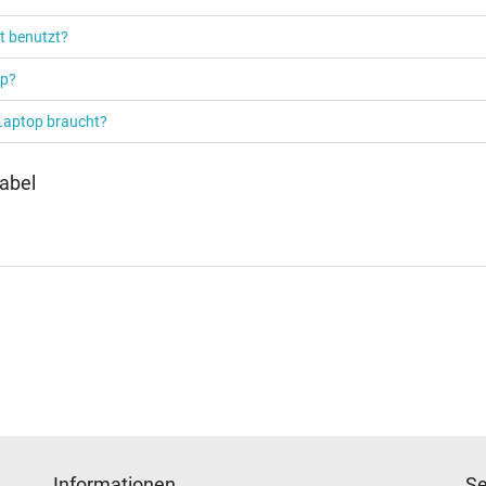
Notebook / Laptop
t benutzt?
op?
 Laptop braucht?
abel
Informationen
Se