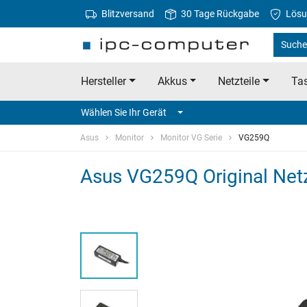
Blitzversand
30 Tage Rückgabe
Lösu
Suche
Hersteller
Akkus
Netzteile
Tas
Wählen Sie Ihr Gerät
Asus
Monitor
Monitor VG Serie
VG259Q
Asus VG259Q Original Netz