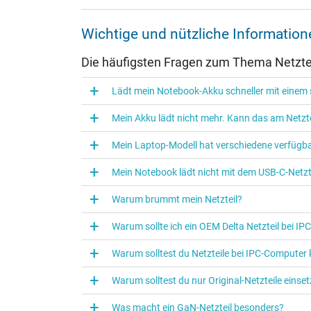
Weitere Daten
Wichtige und nützliche Informatio
Überlast-, kurzschluss- und überhitzungsgeschützt
Die häufigsten Fragen zum Thema Netztei
Prüfsiegel
Lädt mein Notebook-Akku schneller mit einem s
Mein Akku lädt nicht mehr. Kann das am Netzte
Mein Laptop-Modell hat verschiedene verfügba
Mein Notebook lädt nicht mit dem USB-C-Netzte
Warum brummt mein Netzteil?
Warum sollte ich ein OEM Delta Netzteil bei I
Warum solltest du Netzteile bei IPC‑Computer
Kategorisierung
Warum solltest du nur Original-Netzteile eins
Kategorie
Was macht ein GaN-Netzteil besonders?