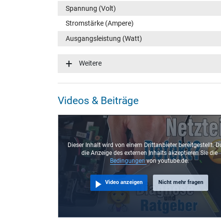
Spannung (Volt)
Stromstärke (Ampere)
Ausgangsleistung (Watt)
Eingangsspannung
Weitere
Energieeffizienz
Notebook Stecker
Videos & Beiträge
Steckertyp / -form
Steckerlänge (mm)
Steckerdurchmesser außen / innen
Dieser Inhalt wird von einem Drittanbieter bereitgestellt. D
die Anzeige des externen Inhalts akzeptieren Sie die
Stift im Stecker
Bedingungen
von youtube.de.
Länge Anschlusskabel (m) (ca.)
Video anzeigen
Nicht mehr fragen
Maße
Länge / Breite / Höhe