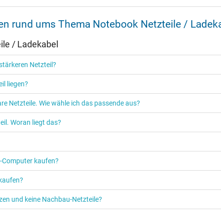
nen rund ums Thema Notebook Netzteile / Ladek
Ja
le / Ladekabel
CCC
EAC
tärkeren Netzteil?
NOM NYCE
PSE
il liegen?
Singapore Safety Mark
TÜV Argentina Certificado
re Netzteile. Wie wähle ich das passende aus?
TÜV Geprüfte Sicherheit
UKCA
il. Woran liegt das?
UL Listed
UL Nachhaltigkeit
Ukraine Safety
PC‑Computer kaufen?
 kaufen?
etzen und keine Nachbau-Netzteile?
Netzteil