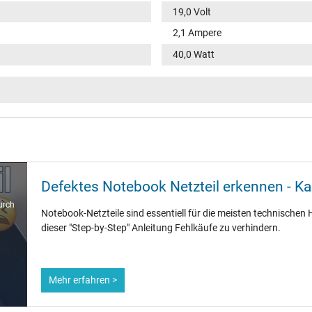
19,0 Volt
2,1 Ampere
40,0 Watt
100-240V / 50-60Hz
VI
rund / –
11,0 mm
Defektes Notebook Netzteil erkennen - K
5,5 mm / 2,5 mm
urch
Notebook-Netzteile sind essentiell für die meisten technischen H
Nein
dieser "Step-by-Step" Anleitung Fehlkäufe zu verhindern.
1.75 m
Mehr erfahren >
86 mm / 36 mm / 27 mm