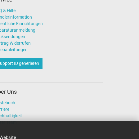
 & Hilfe
ndlerinformation
entliche Einrichtungen
paraturanmeldung
cksendungen
rtrag Widerrufen
deoanleitungen
upport ID generieren
er Uns
stebuch
riere
chhaltigkeit
ser Team
 Website