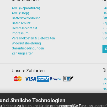
AGB (Reparaturen)
FAQ
AGB (Shop)
Hä
Batterieverordnung
Öff
Datenschutz
Re
Herstellerkontakt
Rü
Impressum
Ve
Versandkosten & Lieferzeiten
Vi
Widerrufsbelehrung
Garantiebedingungen
S
Zahlungsarten
Unsere Zahlarten
Üb
Gä
Kar
Na
Un
und ähnliche Technologien
rferlebnis zu bieten und für die ordnungsgemäße Funktion unserer