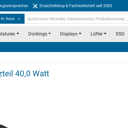
ngsversprechen
Ersatzteilshop & Fachwerkstatt seit 2003
 in: Asus
taturen
Dockings
Displays
Lüfter
SSD
teil 40,0 Watt