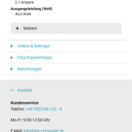
2,1 Ampere
Ausgangsleistung (Watt)
40,0 Watt
Eingangsspannung
100-240V / 50-60Hz
Weitere
Energieeffizienz
VI
Videos & Beiträge
Notebook Stecker
FAQ/Expertentipps
Steckertyp / -form
rund / –
Bewertungen
Steckerlänge (mm)
11,0 mm
Steckerdurchmesser außen / innen
5,5 mm / 2,5 mm
Kontakt
Stift im Stecker
Nein
Kundenservice
Länge Anschlusskabel (m) (ca.)
Telefon:
+49 7823 96 123 - 0
1.75 m
Mo-Fr: 9:00-12:00 Uhr
Maße
E-Mail:
info@ipc-computer.de