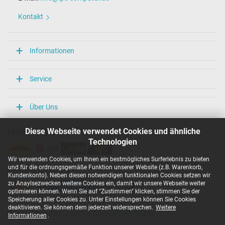
Länge / Breite / Höhe
86 mm / 36 mm / 27 mm
Kontakt
Weitere Daten
Überlast-, kurzschluss- und überhitzungsgeschützt
Informationen
Ja
Prüfsiegel
CCC
Service
EAC
NOM NYCE
PSE
Über Uns
Singapore Safety Mark
TÜV Argentina Certificado
Diese Webseite verwendet Cookies und ähnliche
Unsere Versandarten
TÜV Geprüfte Sicherheit
UKCA
Technologien
UL Listed
UL Nachhaltigkeit
Wir verwenden Cookies, um Ihnen ein bestmögliches Surferlebnis zu bieten
Ukraine Safety
und für die ordnungsgemäße Funktion unserer Website (z.B. Warenkorb,
Unsere Zahlarten
Kundenkonto). Neben diesen notwendigen funktionalen Cookies setzen wir
zu Anaylsezwecken weitere Cookies ein, damit wir unsere Webseite weiter
Kategorisierung
optimieren können. Wenn Sie auf "Zustimmen" klicken, stimmen Sie der
Speicherung aller Cookies zu. Unter Einstellungen können Sie Cookies
Kategorie
deaktivieren. Sie können dem jederzeit widersprechen.
Weitere
Netzteil
Copyright ©
IPC-Computer Deutschland GmbH
Informationen
.
Verwendung