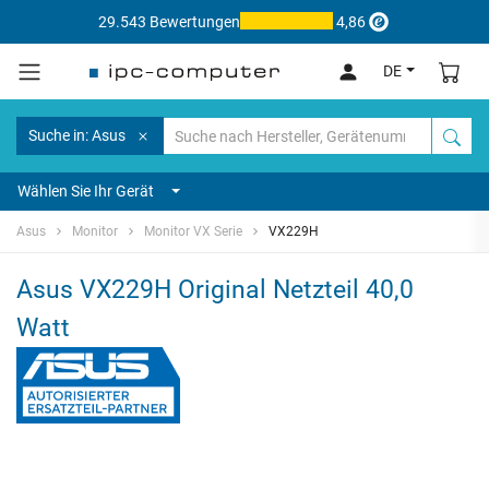
29.543 Bewertungen
4,86
DE
Suche in: Asus
Wählen Sie Ihr Gerät
Asus
Monitor
Monitor VX Serie
VX229H
Asus VX229H Original Netzteil 40,0
Watt