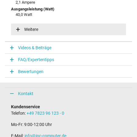
2,1 Ampere
Ausgangsleistung (Watt)
40,0 Watt
Eingangsspannung
100-240V / 50-60Hz
Weitere
Energieeffizienz
VI
Videos & Beiträge
Notebook Stecker
FAQ/Expertentipps
Steckertyp / -form
rund / –
Bewertungen
Steckerlänge (mm)
11,0 mm
Steckerdurchmesser außen / innen
5,5 mm / 2,5 mm
Kontakt
Stift im Stecker
Nein
Kundenservice
Länge Anschlusskabel (m) (ca.)
Telefon:
+49 7823 96 123 - 0
1.75 m
Mo-Fr: 9:00-12:00 Uhr
Maße
E-Mail:
info@ipc-computer.de