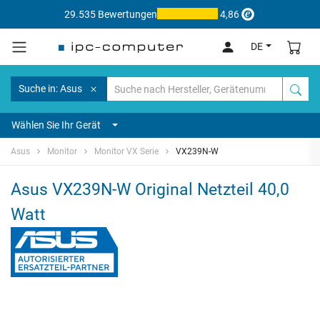
29.535 Bewertungen
4,86
DE
Suche in: Asus
Wählen Sie Ihr Gerät
Asus
Monitor
Monitor VX Serie
VX239N-W
Asus VX239N-W Original Netzteil 40,0
Watt