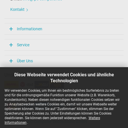
Länge / Breite / Höhe
86 mm / 36 mm / 27 mm
Kontakt
Weitere Daten
Überlast-, kurzschluss- und überhitzungsgeschützt
Informationen
Ja
Prüfsiegel
CCC
Service
EAC
NOM NYCE
PSE
Über Uns
Singapore Safety Mark
TÜV Argentina Certificado
Diese Webseite verwendet Cookies und ähnliche
Unsere Versandarten
TÜV Geprüfte Sicherheit
UKCA
Technologien
UL Listed
UL Nachhaltigkeit
Wir verwenden Cookies, um Ihnen ein bestmögliches Surferlebnis zu bieten
Ukraine Safety
und für die ordnungsgemäße Funktion unserer Website (z.B. Warenkorb,
Unsere Zahlarten
Kundenkonto). Neben diesen notwendigen funktionalen Cookies setzen wir
zu Anaylsezwecken weitere Cookies ein, damit wir unsere Webseite weiter
Kategorisierung
optimieren können. Wenn Sie auf "Zustimmen" klicken, stimmen Sie der
Speicherung aller Cookies zu. Unter Einstellungen können Sie Cookies
Kategorie
deaktivieren. Sie können dem jederzeit widersprechen.
Weitere
Netzteil
Copyright ©
IPC-Computer Deutschland GmbH
Informationen
.
Verwendung