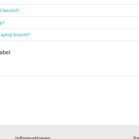
Notebook / Laptop
t benutzt?
op?
 Laptop braucht?
abel
Informationen
Se