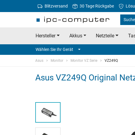
Blitzversand
30 Tage Rückgabe
Lösu
Suche
Hersteller
Akkus
Netzteile
Tas
Wählen Sie Ihr Gerät
Asus
Monitor
Monitor VZ Serie
VZ249Q
Asus VZ249Q Original Netz