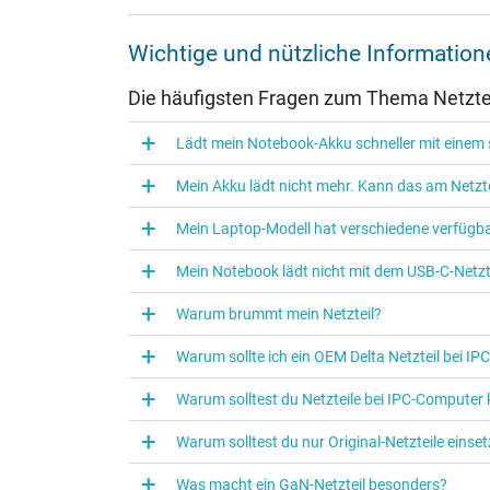
Weitere Daten
Wichtige und nützliche Informatio
Überlast-, kurzschluss- und überhitzungsgeschützt
Die häufigsten Fragen zum Thema Netztei
Prüfsiegel
Lädt mein Notebook-Akku schneller mit einem s
Mein Akku lädt nicht mehr. Kann das am Netzte
Mein Laptop-Modell hat verschiedene verfügba
Mein Notebook lädt nicht mit dem USB-C-Netzte
Warum brummt mein Netzteil?
Warum sollte ich ein OEM Delta Netzteil bei I
Warum solltest du Netzteile bei IPC‑Computer
Kategorisierung
Warum solltest du nur Original-Netzteile eins
Kategorie
Was macht ein GaN-Netzteil besonders?