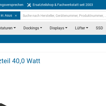
ngsversprechen
Ersatzteilshop & Fachwerkstatt seit 2003
 in: Asus
taturen
Dockings
Displays
Lüfter
SSD
teil 40,0 Watt