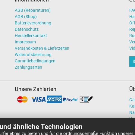
AGB (Reparaturen)
FAQ
AGB (Shop)
Hä
Batterieverordnung
Öff
Datenschutz
Re
Herstellerkontakt
Rü
Impressum
Ve
Versandkosten & Lieferzeiten
Vi
Widerrufsbelehrung
Garantiebedingungen
S
Zahlungsarten
Unsere Zahlarten
Üb
Gä
Kar
Na
Un
und ähnliche Technologien
rferlebnis zu bieten und für die ordnungsgemäße Funktion unserer