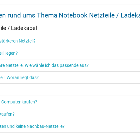
nen rund ums Thema Notebook Netzteile / Ladek
Ja
le / Ladekabel
CCC
EAC
tärkeren Netzteil?
NOM NYCE
PSE
il liegen?
Singapore Safety Mark
TÜV Argentina Certificado
re Netzteile. Wie wähle ich das passende aus?
TÜV Geprüfte Sicherheit
UKCA
il. Woran liegt das?
UL Listed
UL Nachhaltigkeit
Ukraine Safety
PC‑Computer kaufen?
 kaufen?
etzen und keine Nachbau-Netzteile?
Netzteil