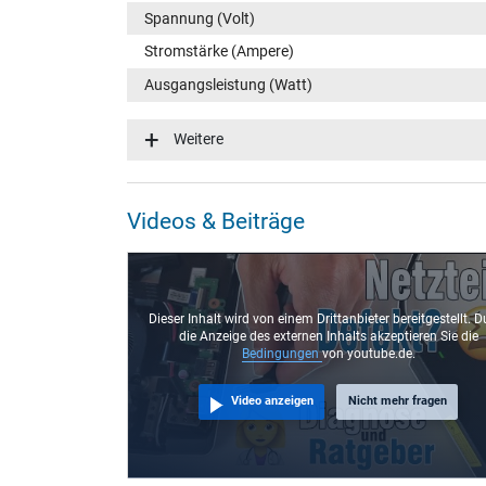
Spannung (Volt)
Stromstärke (Ampere)
Ausgangsleistung (Watt)
Eingangsspannung
Weitere
Energieeffizienz
Notebook Stecker
Videos & Beiträge
Steckertyp / -form
Steckerlänge (mm)
Steckerdurchmesser außen / innen
Dieser Inhalt wird von einem Drittanbieter bereitgestellt. D
die Anzeige des externen Inhalts akzeptieren Sie die
Stift im Stecker
Bedingungen
von youtube.de.
Länge Anschlusskabel (m) (ca.)
Video anzeigen
Nicht mehr fragen
Maße
Länge / Breite / Höhe