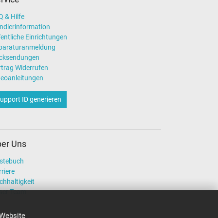
 & Hilfe
ndlerinformation
entliche Einrichtungen
paraturanmeldung
cksendungen
rtrag Widerrufen
deoanleitungen
upport ID generieren
er Uns
stebuch
riere
chhaltigkeit
ser Team
 Website