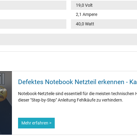
19,0 Volt
2,1 Ampere
40,0 Watt
100-240V / 50-60Hz
VI
rund / –
11,0 mm
Defektes Notebook Netzteil erkennen - K
5,5 mm / 2,5 mm
urch
Notebook-Netzteile sind essentiell für die meisten technischen H
Nein
dieser "Step-by-Step" Anleitung Fehlkäufe zu verhindern.
1.75 m
Mehr erfahren >
86 mm / 36 mm / 27 mm