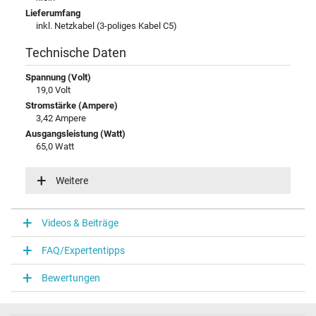
Lieferumfang
inkl. Netzkabel (3-poliges Kabel C5)
Technische Daten
Spannung (Volt)
19,0 Volt
Stromstärke (Ampere)
3,42 Ampere
Ausgangsleistung (Watt)
65,0 Watt
Eingangsspannung
100-240V / 50-60Hz
Weitere
Energieeffizienz
VI
Videos & Beiträge
Notebook Stecker
FAQ/Expertentipps
Steckertyp / -form
rund / 90° abgewinkelt
Bewertungen
Steckerlänge (mm)
10,0 mm
Steckerdurchmesser außen / innen