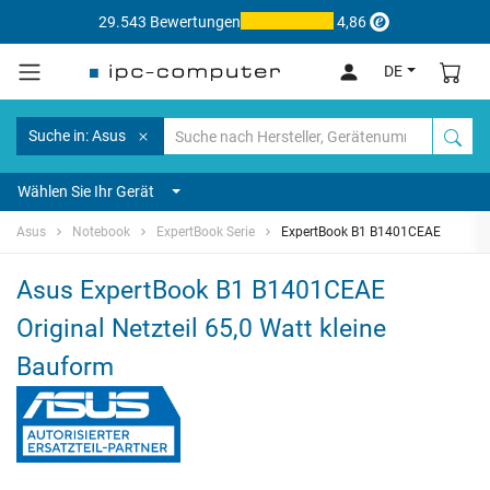
29.543 Bewertungen
4,86
DE
Suche in: Asus
Wählen Sie Ihr Gerät
Asus
Notebook
ExpertBook Serie
ExpertBook B1 B1401CEAE
Asus ExpertBook B1 B1401CEAE
Original Netzteil 65,0 Watt kleine
Bauform