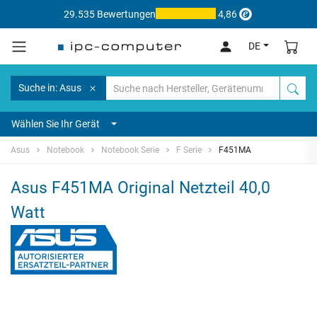
29.535 Bewertungen
4,86
DE
Suche in: Asus
Wählen Sie Ihr Gerät
Asus
Notebook
Notebook Serie
F Serie
F451MA
Asus F451MA Original Netzteil 40,0
Watt