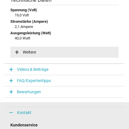
Technische Daten
Spannung (Volt)
19,0 Volt
Stromstärke (Ampere)
2,1 Ampere
Ausgangsleistung (Watt)
40,0 Watt
Eingangsspannung
100-240V / 50-60Hz
Weitere
Energieeffizienz
VI
Videos & Beiträge
Notebook Stecker
FAQ/Expertentipps
Steckertyp / -form
rund / –
Bewertungen
Steckerlänge (mm)
11,0 mm
Steckerdurchmesser außen / innen
5,5 mm / 2,5 mm
Kontakt
Stift im Stecker
Nein
Kundenservice
Länge Anschlusskabel (m) (ca.)