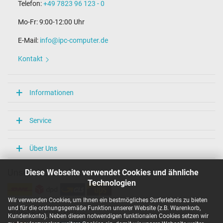
Telefon:
+49 7823 96 123 - 0
1.75 m
Mo-Fr: 9:00-12:00 Uhr
Maße
E-Mail:
info@ipc-computer.de
Länge / Breite / Höhe
86 mm / 36 mm / 27 mm
Kontakt
Weitere Daten
Überlast-, kurzschluss- und überhitzungsgeschützt
Informationen
Ja
Prüfsiegel
CCC
Service
EAC
NOM NYCE
PSE
Über Uns
Singapore Safety Mark
TÜV Argentina Certificado
Diese Webseite verwendet Cookies und ähnliche
Unsere Versandarten
TÜV Geprüfte Sicherheit
UKCA
Technologien
UL Listed
UL Nachhaltigkeit
Wir verwenden Cookies, um Ihnen ein bestmögliches Surferlebnis zu bieten
Ukraine Safety
und für die ordnungsgemäße Funktion unserer Website (z.B. Warenkorb,
Unsere Zahlarten
Kundenkonto). Neben diesen notwendigen funktionalen Cookies setzen wir