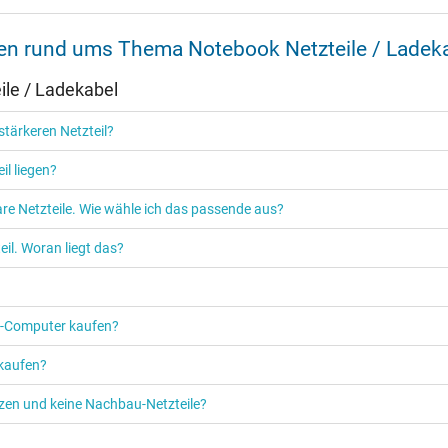
nen rund ums Thema Notebook Netzteile / Ladek
Ja
le / Ladekabel
CCC
EAC
tärkeren Netzteil?
NOM NYCE
PSE
il liegen?
Singapore Safety Mark
TÜV Argentina Certificado
re Netzteile. Wie wähle ich das passende aus?
TÜV Geprüfte Sicherheit
UKCA
il. Woran liegt das?
UL Listed
UL Nachhaltigkeit
Ukraine Safety
PC‑Computer kaufen?
 kaufen?
etzen und keine Nachbau-Netzteile?
Netzteil