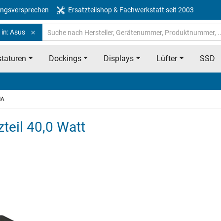
ngsversprechen
Ersatzteilshop & Fachwerkstatt seit 2003
 in: Asus
taturen
Dockings
Displays
Lüfter
SSD
MA
teil 40,0 Watt