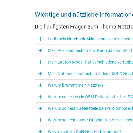
Weitere Daten
Wichtige und nützliche Informatio
Überlast-, kurzschluss- und überhitzungsgeschützt
Die häufigsten Fragen zum Thema Netztei
Prüfsiegel
Lädt mein Notebook-Akku schneller mit einem s
Mein Akku lädt nicht mehr. Kann das am Netzte
Mein Laptop-Modell hat verschiedene verfügba
Mein Notebook lädt nicht mit dem USB-C-Netzte
Warum brummt mein Netzteil?
Warum sollte ich ein OEM Delta Netzteil bei I
Warum solltest du Netzteile bei IPC‑Computer
Kategorisierung
Warum solltest du nur Original-Netzteile eins
Kategorie
Was macht ein GaN-Netzteil besonders?