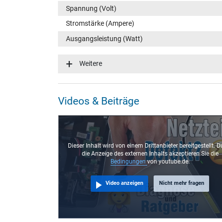
Spannung (Volt)
Stromstärke (Ampere)
Ausgangsleistung (Watt)
Eingangsspannung
Weitere
Energieeffizienz
Notebook Stecker
Videos & Beiträge
Steckertyp / -form
Steckerlänge (mm)
Steckerdurchmesser außen / innen
Dieser Inhalt wird von einem Drittanbieter bereitgestellt. D
die Anzeige des externen Inhalts akzeptieren Sie die
Stift im Stecker
Bedingungen
von youtube.de.
Länge Anschlusskabel (m) (ca.)
Video anzeigen
Nicht mehr fragen
Maße
Länge / Breite / Höhe