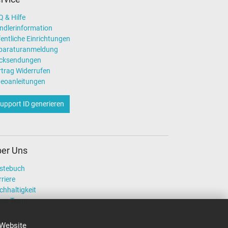
 & Hilfe
ndlerinformation
entliche Einrichtungen
paraturanmeldung
cksendungen
rtrag Widerrufen
deoanleitungen
upport ID generieren
er Uns
stebuch
riere
chhaltigkeit
ser Team
 Website