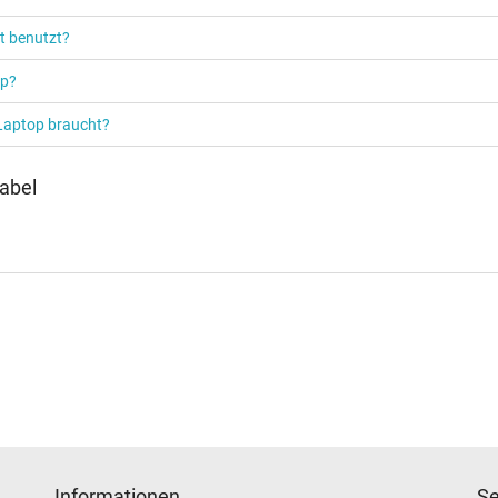
Notebook / Laptop
t benutzt?
op?
 Laptop braucht?
abel
Informationen
Se