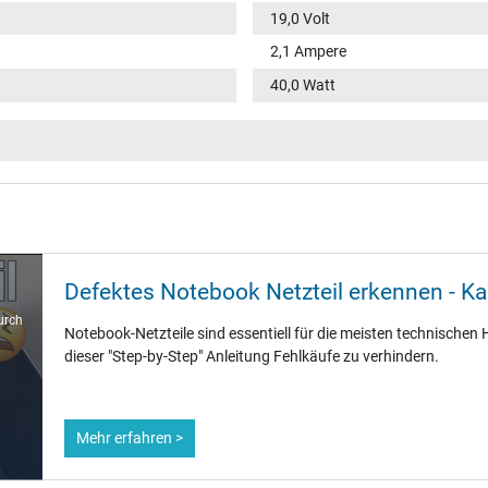
19,0 Volt
2,1 Ampere
40,0 Watt
100-240V / 50-60Hz
VI
rund / –
11,0 mm
Defektes Notebook Netzteil erkennen - K
5,5 mm / 2,5 mm
urch
Notebook-Netzteile sind essentiell für die meisten technischen H
Nein
dieser "Step-by-Step" Anleitung Fehlkäufe zu verhindern.
1.75 m
Mehr erfahren >
86 mm / 36 mm / 27 mm