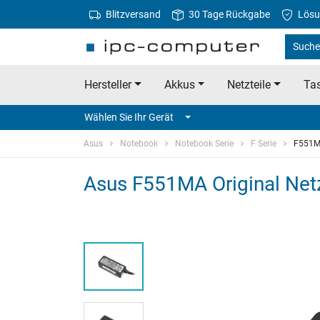
Blitzversand
30 Tage Rückgabe
Lösu
Suche
Hersteller
Akkus
Netzteile
Tas
Wählen Sie Ihr Gerät
Asus
Notebook
Notebook Serie
F Serie
F551
Asus F551MA Original Netz