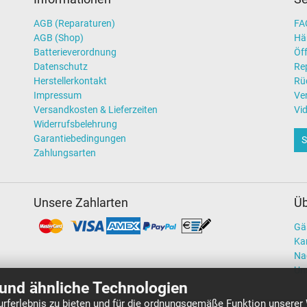
AGB (Reparaturen)
FAQ
AGB (Shop)
Hä
Batterieverordnung
Öff
Datenschutz
Re
Herstellerkontakt
Rü
Impressum
Ve
Versandkosten & Lieferzeiten
Vi
Widerrufsbelehrung
Garantiebedingungen
S
Zahlungsarten
Unsere Zahlarten
Üb
Gä
Kar
Na
Un
und ähnliche Technologien
rferlebnis zu bieten und für die ordnungsgemäße Funktion unserer