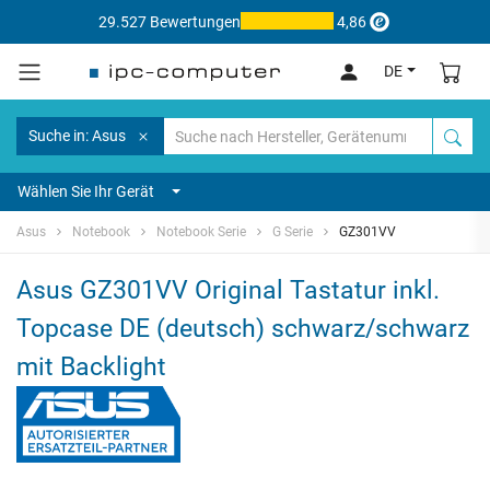
29.527 Bewertungen
4,86
DE
Suche in: Asus
Wählen Sie Ihr Gerät
Asus
Notebook
Notebook Serie
G Serie
GZ301VV
Asus GZ301VV Original Tastatur inkl.
Topcase DE (deutsch) schwarz/schwarz
mit Backlight