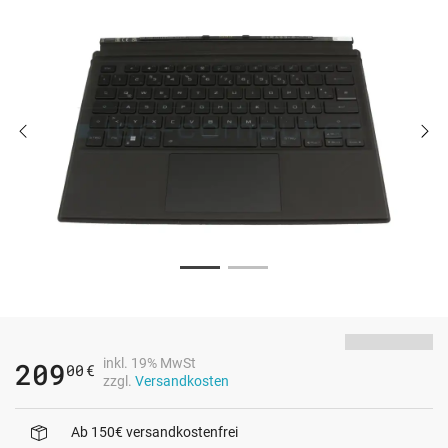
inkl. 19% MwSt
209
00
€
zzgl.
Versandkosten
Ab 150€ versandkostenfrei