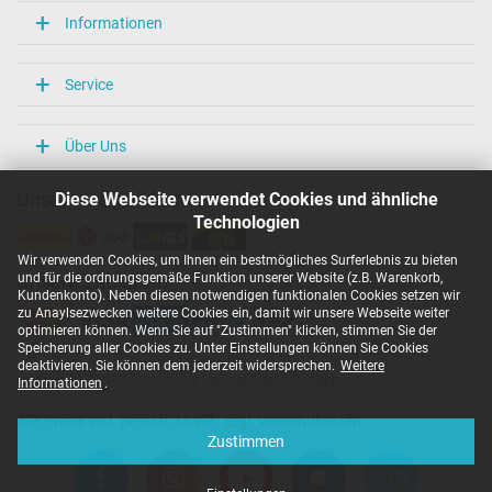
Informationen
Service
Über Uns
Diese Webseite verwendet Cookies und ähnliche
Unsere Versandarten
Technologien
Wir verwenden Cookies, um Ihnen ein bestmögliches Surferlebnis zu bieten
und für die ordnungsgemäße Funktion unserer Website (z.B. Warenkorb,
Unsere Zahlarten
Kundenkonto). Neben diesen notwendigen funktionalen Cookies setzen wir
zu Anaylsezwecken weitere Cookies ein, damit wir unsere Webseite weiter
optimieren können. Wenn Sie auf "Zustimmen" klicken, stimmen Sie der
Speicherung aller Cookies zu. Unter Einstellungen können Sie Cookies
deaktivieren. Sie können dem jederzeit widersprechen.
Weitere
Copyright ©
IPC-Computer Deutschland GmbH
Informationen
.
Alle Preise inkl. gesetzl. MwSt. zzgl. Versandkosten
Zustimmen