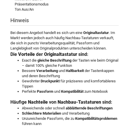
Präsentationsmodus
Ton Aus/An
Hinweis
Bei diesem Angebot handelt es sich um eine
Originaltastatur
. Im
Markt werden jedoch auch häufig Nachbau-Tastaturen verkauft,
die sich in puncto Verarbeitungsqualität, Passform und
Langlebigkeit von Originalprodukten unterscheiden können.
Die
Vorteile
der
Originaltastatur
sind:
Exact die
gleiche Beschriftung
der Tasten wie beim Original
– damit 100% gleiche Funktion
Bessere
Verarbeitung
und
Haltbarkeit
der Tastenkappen
und deren Beschriftung
Gewohnter
Druckpunkt
für präziseres und komfortableres
Tippen
Perfekte
Passform
und
Kompatibilität
zum Notebook
Häufige
Nachteile
von
Nachbau-Tastaturen
sind:
Abweichende oder schnell
abblätternde Beschriftungen
Schlechtere Materialien
und Verarbeitung
Unzureichende Passform, die zu
Kompatibilitätsproblemen
führen kann