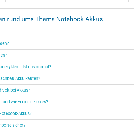
onen rund ums Thema Notebook Akkus
rden?
den?
adezyklen – ist das normal?
n Nachbau Akku kaufen?
 Volt bei Akkus?
u und wie vermeide ich es?
s Notebook-Akkus?
mporte sicher?