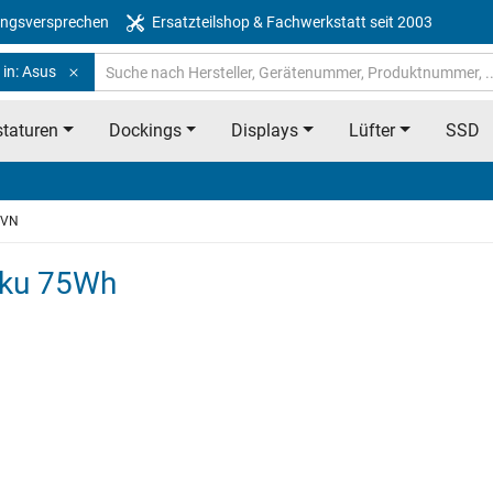
ngsversprechen
Ersatzteilshop & Fachwerkstatt seit 2003
 in: Asus
taturen
Dockings
Displays
Lüfter
SSD
4VN
kku 75Wh