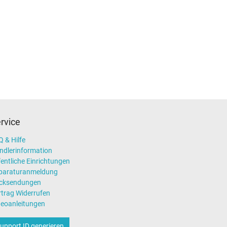
rvice
 & Hilfe
ndlerinformation
entliche Einrichtungen
paraturanmeldung
cksendungen
rtrag Widerrufen
deoanleitungen
upport ID generieren