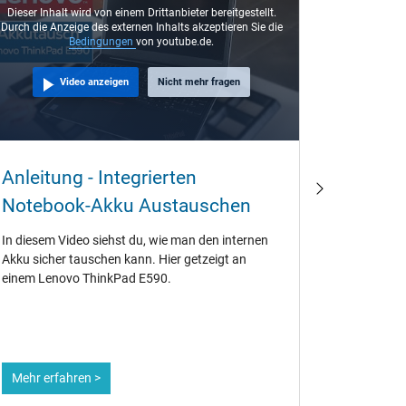
Dieser Inhalt wird von einem Drittanbieter bereitgestellt.
Durch die Anzeige des externen Inhalts akzeptieren Sie die
Bedingungen
von youtube.de.
Video anzeigen
Nicht mehr fragen
Warum 
Anleitung - Integrierten
beim K
Notebook-Akku Austauschen
Jahre a
In diesem Video siehst du, wie man den internen
Wenn Orig
Akku sicher tauschen kann. Hier getzeigt an
verwenden 
einem Lenovo ThinkPad E590.
sehr oft 
einen gena
Akkus werf
Notebook-A
Mehr erfahren >
Mehr erf