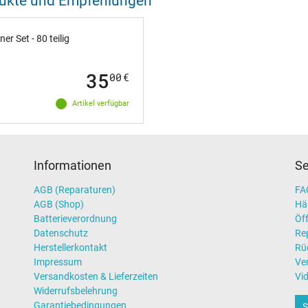
odukte und Empfehlungen
 Set - 80 teilig
35
00
€
Artikel verfügbar
Informationen
Se
AGB (Reparaturen)
FAQ
AGB (Shop)
Hä
Batterieverordnung
Öff
Datenschutz
Re
Herstellerkontakt
Rü
Impressum
Ve
Versandkosten & Lieferzeiten
Vi
Widerrufsbelehrung
Garantiebedingungen
S