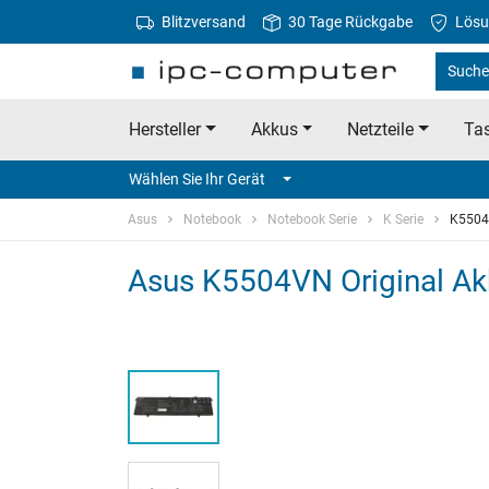
Blitzversand
30 Tage Rückgabe
Lösu
Suche
Hersteller
Akkus
Netzteile
Tas
Wählen Sie Ihr Gerät
Asus
Notebook
Notebook Serie
K Serie
K550
Asus K5504VN Original A