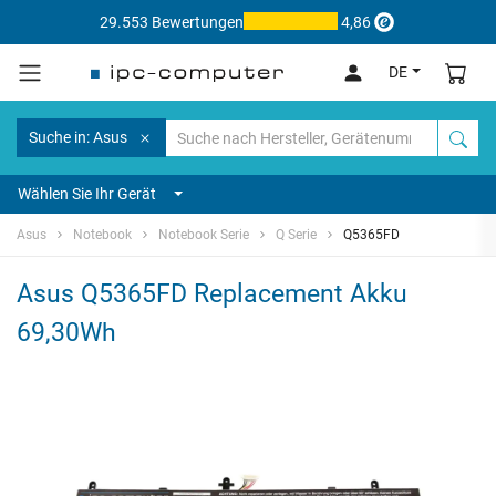
29.553 Bewertungen
4,86
DE
Suche in: Asus
Wählen Sie Ihr Gerät
Asus
Notebook
Notebook Serie
Q Serie
Q5365FD
Asus Q5365FD Replacement Akku
69,30Wh