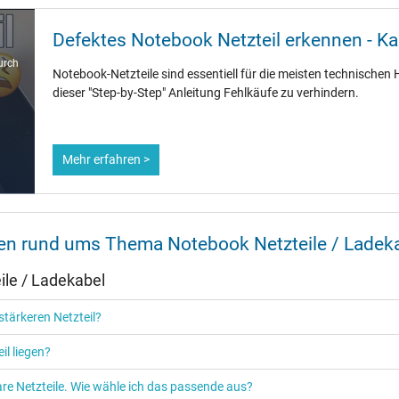
rund / –
11,0 mm
Defektes Notebook Netzteil erkennen - K
5,5 mm / 2,5 mm
urch
Notebook-Netzteile sind essentiell für die meisten technischen H
Nein
dieser "Step-by-Step" Anleitung Fehlkäufe zu verhindern.
1.75 m
Mehr erfahren >
86 mm / 36 mm / 27 mm
nen rund ums Thema Notebook Netzteile / Ladek
Ja
le / Ladekabel
CCC
EAC
tärkeren Netzteil?
NOM NYCE
PSE
il liegen?
Singapore Safety Mark
TÜV Argentina Certificado
re Netzteile. Wie wähle ich das passende aus?