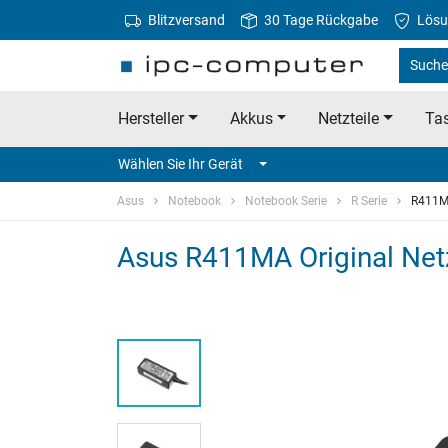
Blitzversand
30 Tage Rückgabe
Lösu
Suche
Hersteller
Akkus
Netzteile
Tas
Wählen Sie Ihr Gerät
Asus
Notebook
Notebook Serie
R Serie
R411
Asus R411MA Original Netz