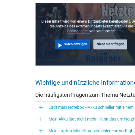
Steckertyp / -form
Steckerlänge (mm)
Steckerdurchmesser außen / innen
Dieser Inhalt wird von einem Drittanbieter bereitgestellt. D
die Anzeige des externen Inhalts akzeptieren Sie die
Stift im Stecker
Bedingungen
von youtube.de.
Länge Anschlusskabel (m) (ca.)
Video anzeigen
Nicht mehr fragen
Maße
Länge / Breite / Höhe
Weitere Daten
Wichtige und nützliche Informatio
Überlast-, kurzschluss- und überhitzungsgeschützt
Die häufigsten Fragen zum Thema Netztei
Prüfsiegel
Lädt mein Notebook-Akku schneller mit einem s
Mein Akku lädt nicht mehr. Kann das am Netzte
Mein Laptop-Modell hat verschiedene verfügba