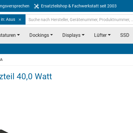
ngsversprechen
Ersatzteilshop & Fachwerkstatt seit 2003
 in: Asus
taturen
Dockings
Displays
Lüfter
SSD
MA
teil 40,0 Watt