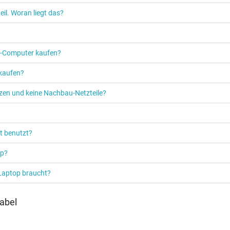
TÜV Geprüfte Sicherheit
UKCA
il. Woran liegt das?
UL Listed
UL Nachhaltigkeit
Ukraine Safety
PC‑Computer kaufen?
 kaufen?
etzen und keine Nachbau-Netzteile?
Netzteil
Notebook / Laptop
t benutzt?
op?
 Laptop braucht?
abel