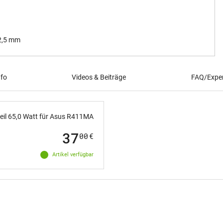
 2,5 mm
nfo
Videos & Beiträge
FAQ/Exper
eil 65,0 Watt für Asus R411MA
37
00
€
Artikel verfügbar