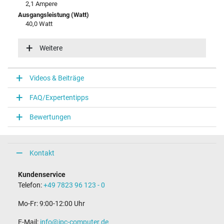
2,1 Ampere
Ausgangsleistung (Watt)
40,0 Watt
Eingangsspannung
100-240V / 50-60Hz
Weitere
Energieeffizienz
VI
Videos & Beiträge
Notebook Stecker
FAQ/Expertentipps
Steckertyp / -form
rund / –
Bewertungen
Steckerlänge (mm)
11,0 mm
Steckerdurchmesser außen / innen
5,5 mm / 2,5 mm
Kontakt
Stift im Stecker
Nein
Kundenservice
Länge Anschlusskabel (m) (ca.)
Telefon:
+49 7823 96 123 - 0
1.75 m
Mo-Fr: 9:00-12:00 Uhr
Maße
E-Mail:
info@ipc-computer.de