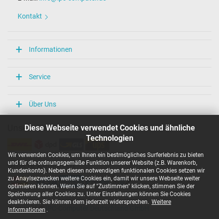
Länge / Breite / Höhe
86 mm / 36 mm / 27 mm
Kontakt
Weitere Daten
Überlast-, kurzschluss- und überhitzungsgeschützt
Informationen
Ja
Prüfsiegel
CCC
Service
EAC
NOM NYCE
PSE
Über Uns
Singapore Safety Mark
TÜV Argentina Certificado
Diese Webseite verwendet Cookies und ähnliche
Unsere Versandarten
TÜV Geprüfte Sicherheit
UKCA
Technologien
UL Listed
UL Nachhaltigkeit
Wir verwenden Cookies, um Ihnen ein bestmögliches Surferlebnis zu bieten
Ukraine Safety
und für die ordnungsgemäße Funktion unserer Website (z.B. Warenkorb,
Unsere Zahlarten
Kundenkonto). Neben diesen notwendigen funktionalen Cookies setzen wir
zu Anaylsezwecken weitere Cookies ein, damit wir unsere Webseite weiter
Kategorisierung
optimieren können. Wenn Sie auf "Zustimmen" klicken, stimmen Sie der
Speicherung aller Cookies zu. Unter Einstellungen können Sie Cookies
Kategorie
deaktivieren. Sie können dem jederzeit widersprechen.
Weitere
Netzteil
Copyright ©
IPC-Computer Deutschland GmbH
Informationen
.
Verwendung