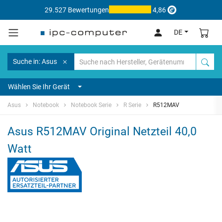
29.527 Bewertungen
4,86
DE
Suche in: Asus
Wählen Sie Ihr Gerät
Asus
Notebook
Notebook Serie
R Serie
R512MAV
Asus R512MAV Original Netzteil 40,0
Watt