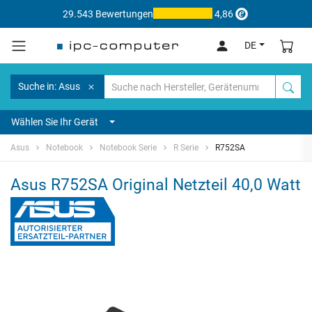
29.543 Bewertungen
4,86
DE
Suche in: Asus
Wählen Sie Ihr Gerät
Asus
Notebook
Notebook Serie
R Serie
R752SA
Asus R752SA Original Netzteil 40,0 Watt