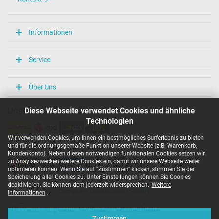
Weitere Daten
Überlast-, kurzschluss- und überhitzungsgeschützt
Informationen
Ja
Prüfsiegel
CCC
Service
EAC
NOM NYCE
PSE
Über Uns
Singapore Safety Mark
TÜV Argentina Certificado
Diese Webseite verwendet Cookies und ähnliche
Unsere Versandarten
TÜV Geprüfte Sicherheit
UKCA
Technologien
UL Listed
UL Nachhaltigkeit
Wir verwenden Cookies, um Ihnen ein bestmögliches Surferlebnis zu bieten
Ukraine Safety
und für die ordnungsgemäße Funktion unserer Website (z.B. Warenkorb,
Unsere Zahlarten
Kundenkonto). Neben diesen notwendigen funktionalen Cookies setzen wir
zu Anaylsezwecken weitere Cookies ein, damit wir unsere Webseite weiter
Kategorisierung
optimieren können. Wenn Sie auf "Zustimmen" klicken, stimmen Sie der
Speicherung aller Cookies zu. Unter Einstellungen können Sie Cookies
Kategorie
deaktivieren. Sie können dem jederzeit widersprechen.
Weitere
Netzteil
Copyright ©
IPC-Computer Deutschland GmbH
Informationen
.
Verwendung
Alle Preise inkl. gesetzl. MwSt. zzgl. Versandkosten
Notebook / Laptop
Zustimmen