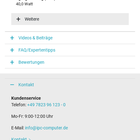
40,0 Watt
Eingangsspannung
100-240V / 50-60Hz
Weitere
Energieeffizienz
VI
Videos & Beiträge
Notebook Stecker
FAQ/Expertentipps
Steckertyp / -form
rund / –
Bewertungen
Steckerlänge (mm)
11,0 mm
Steckerdurchmesser außen / innen
5,5 mm / 2,5 mm
Kontakt
Stift im Stecker
Nein
Kundenservice
Länge Anschlusskabel (m) (ca.)
Telefon:
+49 7823 96 123 - 0
1.75 m
Mo-Fr: 9:00-12:00 Uhr
Maße
E-Mail:
info@ipc-computer.de
Länge / Breite / Höhe
86 mm / 36 mm / 27 mm
Kontakt