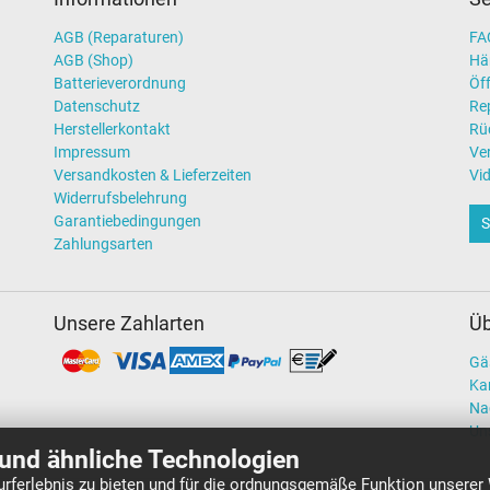
AGB (Reparaturen)
FAQ
AGB (Shop)
Hä
Batterieverordnung
Öff
Datenschutz
Re
Herstellerkontakt
Rü
Impressum
Ve
Versandkosten & Lieferzeiten
Vi
Widerrufsbelehrung
Garantiebedingungen
S
Zahlungsarten
Unsere Zahlarten
Üb
Gä
Kar
Na
Un
und ähnliche Technologien
rferlebnis zu bieten und für die ordnungsgemäße Funktion unserer