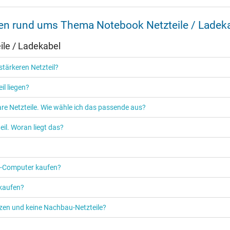
nen rund ums Thema Notebook Netzteile / Ladek
Ja
le / Ladekabel
CCC
EAC
tärkeren Netzteil?
NOM NYCE
PSE
il liegen?
Singapore Safety Mark
TÜV Argentina Certificado
re Netzteile. Wie wähle ich das passende aus?
TÜV Geprüfte Sicherheit
UKCA
il. Woran liegt das?
UL Listed
UL Nachhaltigkeit
Ukraine Safety
PC‑Computer kaufen?
 kaufen?
etzen und keine Nachbau-Netzteile?
Netzteil