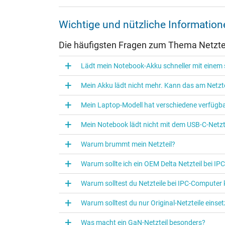
Weitere Daten
Wichtige und nützliche Informatio
Überlast-, kurzschluss- und überhitzungsgeschützt
Die häufigsten Fragen zum Thema Netztei
Prüfsiegel
Lädt mein Notebook-Akku schneller mit einem s
Mein Akku lädt nicht mehr. Kann das am Netzte
Mein Laptop-Modell hat verschiedene verfügba
Mein Notebook lädt nicht mit dem USB-C-Netzte
Warum brummt mein Netzteil?
Warum sollte ich ein OEM Delta Netzteil bei I
Warum solltest du Netzteile bei IPC‑Computer
Kategorisierung
Warum solltest du nur Original-Netzteile eins
Kategorie
Was macht ein GaN-Netzteil besonders?