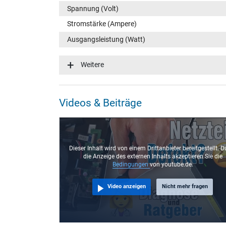
Spannung (Volt)
Stromstärke (Ampere)
Ausgangsleistung (Watt)
Eingangsspannung
Weitere
Energieeffizienz
Notebook Stecker
Videos & Beiträge
Steckertyp / -form
Steckerlänge (mm)
Steckerdurchmesser außen / innen
Dieser Inhalt wird von einem Drittanbieter bereitgestellt. D
die Anzeige des externen Inhalts akzeptieren Sie die
Stift im Stecker
Bedingungen
von youtube.de.
Länge Anschlusskabel (m) (ca.)
Video anzeigen
Nicht mehr fragen
Maße
Länge / Breite / Höhe