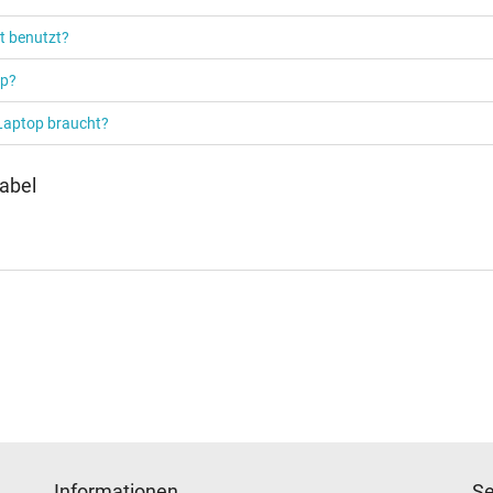
Notebook / Laptop
t benutzt?
op?
 Laptop braucht?
abel
Informationen
Se