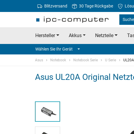
Blitzversand
30 Tage Rückgabe
Lösu
Suche
Hersteller
Akkus
Netzteile
Tas
Wählen Sie Ihr Gerät
Asus
Notebook
Notebook Serie
U Serie
UL20A
Asus UL20A Original Netzte