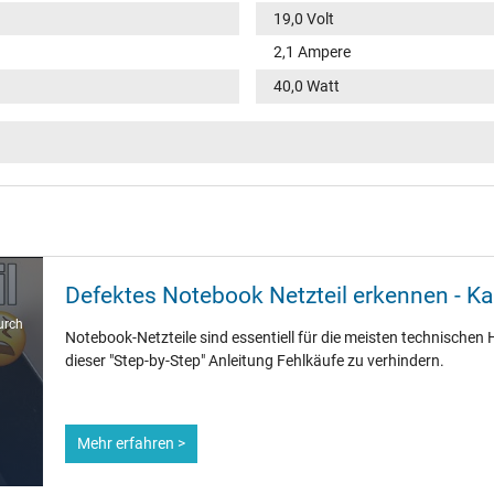
19,0 Volt
2,1 Ampere
40,0 Watt
100-240V / 50-60Hz
VI
rund / –
11,0 mm
Defektes Notebook Netzteil erkennen - K
5,5 mm / 2,5 mm
urch
Notebook-Netzteile sind essentiell für die meisten technischen H
Nein
dieser "Step-by-Step" Anleitung Fehlkäufe zu verhindern.
1.75 m
Mehr erfahren >
86 mm / 36 mm / 27 mm