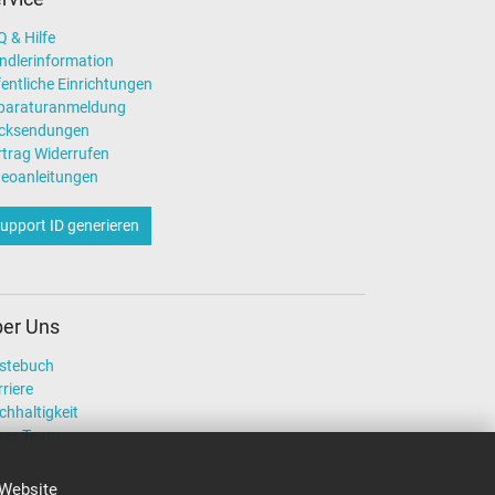
 & Hilfe
ndlerinformation
entliche Einrichtungen
paraturanmeldung
cksendungen
rtrag Widerrufen
deoanleitungen
upport ID generieren
er Uns
stebuch
riere
chhaltigkeit
ser Team
 Website