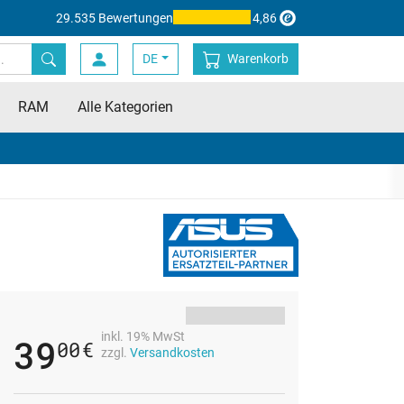
29.535 Bewertungen
4,86
DE
Warenkorb
RAM
Alle Kategorien
inkl. 19% MwSt
39
00
€
zzgl.
Versandkosten