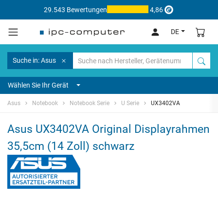
29.543 Bewertungen
4,86
DE
Suche in: Asus
Wählen Sie Ihr Gerät
Asus
Notebook
Notebook Serie
U Serie
UX3402VA
Asus UX3402VA Original Displayrahmen
35,5cm (14 Zoll) schwarz