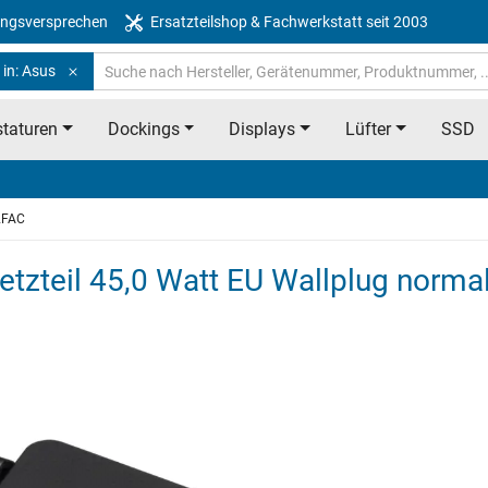
ngsversprechen
Ersatzteilshop & Fachwerkstatt seit 2003
 in: Asus
taturen
Dockings
Displays
Lüfter
SSD
2FAC
tzteil 45,0 Watt EU Wallplug norma