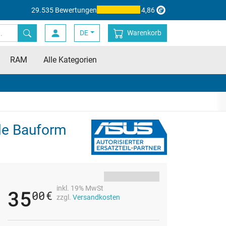
29.535 Bewertungen
4,86
DE
Warenkorb
RAM
Alle Kategorien
le Bauform
inkl. 19% MwSt
35
00
€
zzgl.
Versandkosten