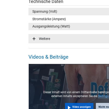
Technische Daten
Spannung (Volt)
Stromstärke (Ampere)
Ausgangsleistung (Watt)
Eingangsspannung
Weitere
Energieeffizienz
Notebook Stecker
Videos & Beiträge
Steckertyp / -form
Steckerlänge (mm)
Steckerdurchmesser außen / innen
Stift im Stecker
Länge Anschlusskabel (m) (ca.)
Dieser Inhalt wird von einem Drittanbieter bereitge
externen Inhalts akzeptieren Sie die
Beding
Maße
Video anzeigen
Nicht m