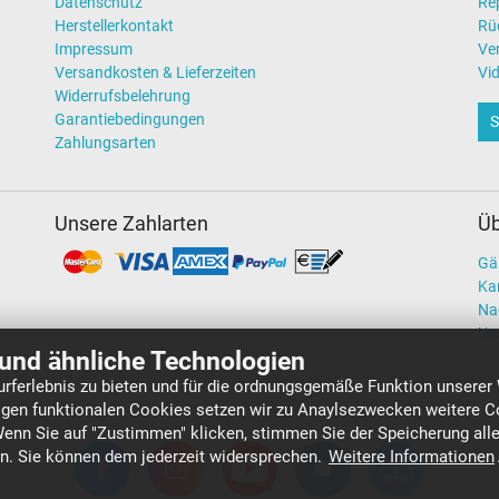
Datenschutz
Re
Herstellerkontakt
Rü
Impressum
Ve
Versandkosten & Lieferzeiten
Vi
Widerrufsbelehrung
Garantiebedingungen
S
Zahlungsarten
Unsere Zahlarten
Üb
Gä
Kar
Na
Un
und ähnliche Technologien
rferlebnis zu bieten und für die ordnungsgemäße Funktion unserer
gen funktionalen Cookies setzen wir zu Anaylsezwecken weitere Co
Wenn Sie auf "Zustimmen" klicken, stimmen Sie der Speicherung all
en. Sie können dem jederzeit widersprechen.
Weitere Informationen