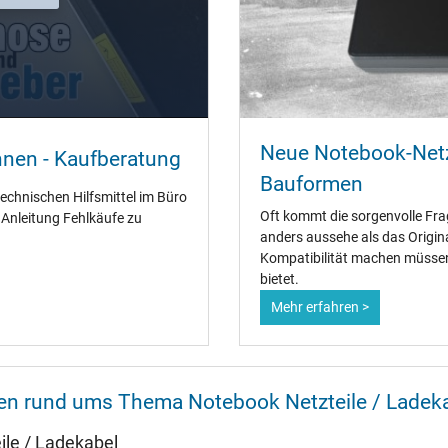
54 mm / 29 mm / 54 mm
Ja
CE
Neue Notebook-Netz
TÜV Geprüfte Sicherheit
nnen - Kaufberatung
Bauformen
technischen Hilfsmittel im Büro
Oft kommt die sorgenvolle Fra
" Anleitung Fehlkäufe zu
anders aussehe als das Origin
Kompatibilität machen müssen 
Netzteil
bietet.
Notebook / Laptop
Mehr erfahren >
nen rund ums Thema Notebook Netzteile / Ladek
le / Ladekabel