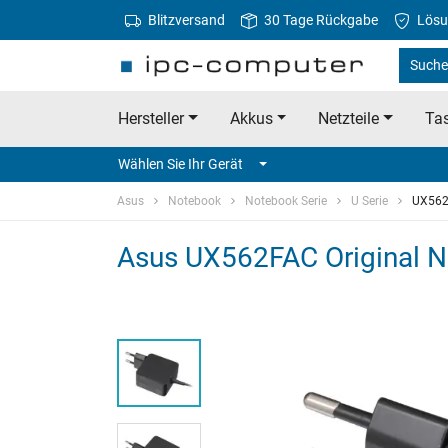
Blitzversand
30 Tage Rückgabe
Lösu
Suche
Hersteller
Akkus
Netzteile
Tas
Wählen Sie Ihr Gerät
Asus
Notebook
Notebook Serie
U Serie
UX56
Asus UX562FAC Original Ne