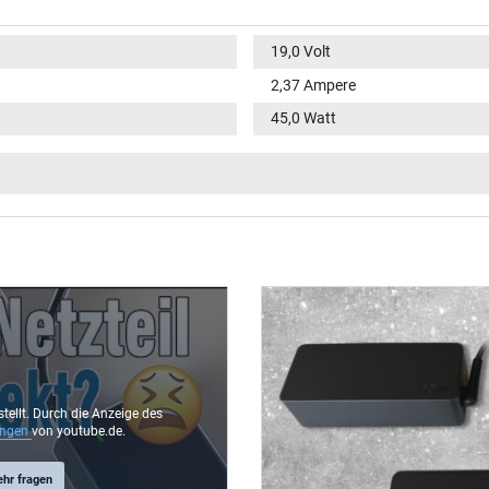
19,0 Volt
2,37 Ampere
45,0 Watt
100-240V / 50-60Hz
V
rund / 90° abgewinkelt
9,8 mm
4,0 mm / 1,2 mm
Nein
2.00 m
stellt. Durch die Anzeige des
ungen
von youtube.de.
ehr fragen