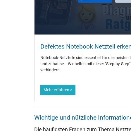
Länge / Breite / Höhe
Weitere Daten
Überlast-, kurzschluss- und überhitzungsgeschützt
Prüfsiegel
Defektes Notebook Netzteil erke
Notebook-Netzteile sind essentiell für die meisten 
und zuhause. - Wir helfen mit dieser "Step-by-Step
Kategorisierung
verhindern.
Kategorie
Verwendung
Mehr erfahren >
Wichtige und nützliche Informatio
Die häufigsten Fragen zum Thema Netztei