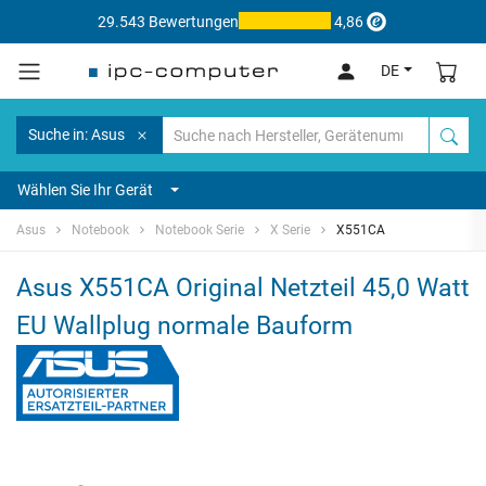
29.543 Bewertungen
4,86
DE
Suche in: Asus
Wählen Sie Ihr Gerät
Asus
Notebook
Notebook Serie
X Serie
X551CA
Asus X551CA Original Netzteil 45,0 Watt
EU Wallplug normale Bauform