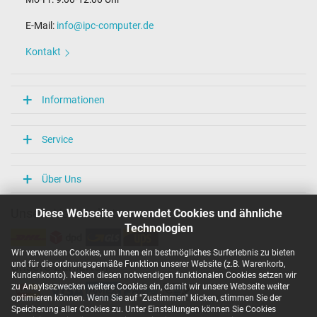
Maße
E-Mail:
info@ipc-computer.de
Länge / Breite / Höhe
54 mm / 29 mm / 54 mm
Kontakt
Weitere Daten
Überlast-, kurzschluss- und überhitzungsgeschützt
Informationen
Ja
Prüfsiegel
CE
Service
TÜV Geprüfte Sicherheit
Kategorisierung
Über Uns
Kategorie
Diese Webseite verwendet Cookies und ähnliche
Unsere Versandarten
Netzteil
Technologien
Verwendung
Notebook / Laptop
Wir verwenden Cookies, um Ihnen ein bestmögliches Surferlebnis zu bieten
und für die ordnungsgemäße Funktion unserer Website (z.B. Warenkorb,
Unsere Zahlarten
Kundenkonto). Neben diesen notwendigen funktionalen Cookies setzen wir
zu Anaylsezwecken weitere Cookies ein, damit wir unsere Webseite weiter
optimieren können. Wenn Sie auf "Zustimmen" klicken, stimmen Sie der
Speicherung aller Cookies zu. Unter Einstellungen können Sie Cookies