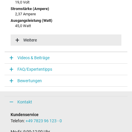
19,0 Volt
Stromstärke (Ampere)
2,37 Ampere
Ausgangsleistung (Watt)
45,0 Watt
Eingangsspannung
100-240V / 50-60Hz
Weitere
Energieeffizienz
V
Videos & Beiträge
Notebook Stecker
FAQ/Expertentipps
Steckertyp / -form
rund / 90° abgewinkelt
Bewertungen
Steckerlänge (mm)
9,8 mm
Steckerdurchmesser außen / innen
4,0 mm / 1,2 mm
Kontakt
Stift im Stecker
Nein
Kundenservice
Länge Anschlusskabel (m) (ca.)
Telefon:
+49 7823 96 123 - 0
2.00 m
Mo-Fr: 9:00-12:00 Uhr