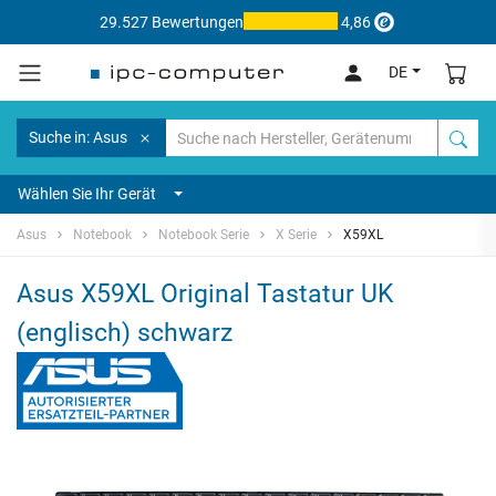
29.527 Bewertungen
4,86
DE
Suche in: Asus
Wählen Sie Ihr Gerät
Asus
Notebook
Notebook Serie
X Serie
X59XL
Asus X59XL Original Tastatur UK
(englisch) schwarz