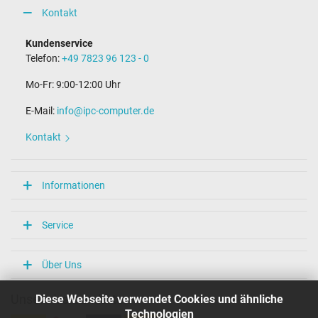
4,5 mm / 2,9 mm
Kontakt
Stift im Stecker
Ja
Kundenservice
Länge Anschlusskabel (m) (ca.)
Telefon:
+49 7823 96 123 - 0
1.90 m
Mo-Fr: 9:00-12:00 Uhr
Maße
E-Mail:
info@ipc-computer.de
Länge / Breite / Höhe
63 mm / 28 mm / 63 mm
Kontakt
Weitere Daten
Überlast-, kurzschluss- und überhitzungsgeschützt
Informationen
Ja
Prüfsiegel
CE
Service
TÜV Geprüfte Sicherheit
Kategorisierung
Über Uns
Kategorie
Diese Webseite verwendet Cookies und ähnliche
Unsere Versandarten
Netzteil
Technologien
Verwendung