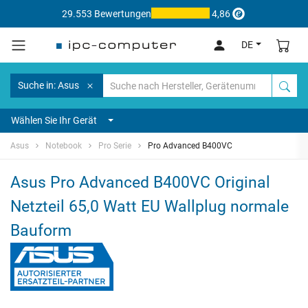
29.553 Bewertungen
4,86
DE
Suche in: Asus
Wählen Sie Ihr Gerät
Asus
Notebook
Pro Serie
Pro Advanced B400VC
Asus Pro Advanced B400VC Original
Netzteil 65,0 Watt EU Wallplug normale
Bauform