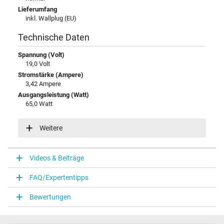
Lieferumfang
inkl. Wallplug (EU)
Technische Daten
Spannung (Volt)
19,0 Volt
Stromstärke (Ampere)
3,42 Ampere
Ausgangsleistung (Watt)
65,0 Watt
Eingangsspannung
100-240V / 50-60Hz
Weitere
Energieeffizienz
VI
Videos & Beiträge
Notebook Stecker
FAQ/Expertentipps
Steckertyp / -form
rund / 90° abgewinkelt
Bewertungen
Steckerlänge (mm)
10,0 mm
Steckerdurchmesser außen / innen