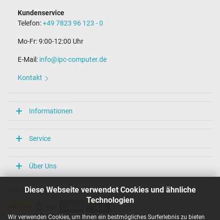
Nein
Kundenservice
Länge Anschlusskabel (m) (ca.)
Telefon:
+49 7823 96 123 - 0
2.25 m
Mo-Fr: 9:00-12:00 Uhr
Maße
E-Mail:
info@ipc-computer.de
Länge / Breite / Höhe
75 mm / 28 mm / 75 mm
Kontakt
Weitere Daten
Überlast-, kurzschluss- und überhitzungsgeschützt
Informationen
Ja
Prüfsiegel
CCC
Service
CE
EAC
IRAM
Über Uns
PSE
SEC
Diese Webseite verwendet Cookies und ähnliche
Unsere Versandarten
Singapore Safety Mark
TÜV Argentina Certificado
Technologien
TÜV Geprüfte Sicherheit
TÜV Süd
Wir verwenden Cookies, um Ihnen ein bestmögliches Surferlebnis zu bieten