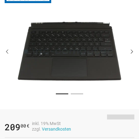
inkl. 19% MwSt
209
00
€
zzgl.
Versandkosten