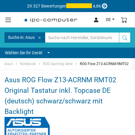
29.527 Bewertungen
4,86
DE
Suche in: Asus
Wählen Sie Ihr Gerät
Asus
Notebook
ROG Gaming Serie
ROG Flow Z13-ACRNM RMT02
Asus ROG Flow Z13-ACRNM RMT02
Original Tastatur inkl. Topcase DE
(deutsch) schwarz/schwarz mit
Backlight