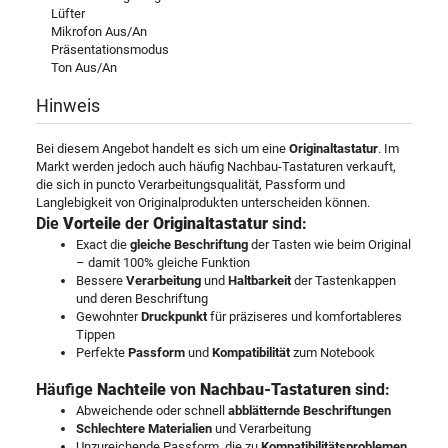
Lüfter
Mikrofon Aus/An
Präsentationsmodus
Ton Aus/An
Hinweis
Bei diesem Angebot handelt es sich um eine
Originaltastatur
. Im
Markt werden jedoch auch häufig Nachbau-Tastaturen verkauft,
die sich in puncto Verarbeitungsqualität, Passform und
Langlebigkeit von Originalprodukten unterscheiden können.
Die
Vorteile
der
Originaltastatur
sind:
Exact die
gleiche Beschriftung
der Tasten wie beim Original
– damit 100% gleiche Funktion
Bessere
Verarbeitung
und
Haltbarkeit
der Tastenkappen
und deren Beschriftung
Gewohnter
Druckpunkt
für präziseres und komfortableres
Tippen
Perfekte
Passform
und
Kompatibilität
zum Notebook
Häufige
Nachteile
von
Nachbau-Tastaturen
sind:
Abweichende oder schnell
abblätternde Beschriftungen
Schlechtere Materialien
und Verarbeitung
Unzureichende Passform, die zu
Kompatibilitätsproblemen