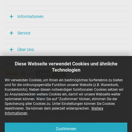
Informationen
Service
Über Uns
Diese Webseite verwendet Cookies und ähnliche
Unsere Versandarten
Technologien
Wir verwenden Cookies, um Ihnen ein bestmögliches Surferlebnis zu bieten
und für die ordnungsgemäße Funktion unserer Website (z.B. Warenkorb,
Unsere Zahlarten
Kundenkonto). Neben diesen notwendigen funktionalen Cookies setzen wir
zu Anaylsezwecken weitere Cookies ein, damit wir unsere Webseite weiter
optimieren können. Wenn Sie auf "Zustimmen" klicken, stimmen Sie der
Speicherung aller Cookies zu. Unter Einstellungen können Sie Cookies
deaktivieren. Sie können dem jederzeit widersprechen.
Weitere
Copyright ©
IPC-Computer Deutschland GmbH
Informationen
.
Alle Preise inkl. gesetzl. MwSt. zzgl. Versandkosten
Zustimmen