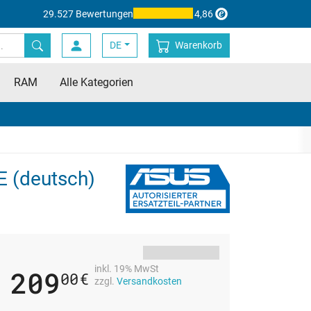
29.527 Bewertungen
4,86
DE
Warenkorb
RAM
Alle Kategorien
E (deutsch)
inkl. 19% MwSt
209
00
€
zzgl.
Versandkosten