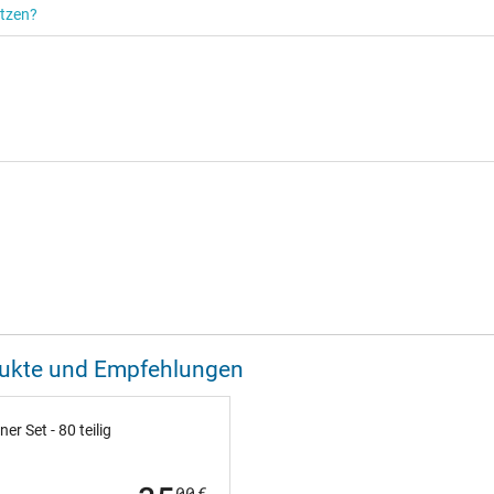
ützen?
odukte und Empfehlungen
 Set - 80 teilig
00
€