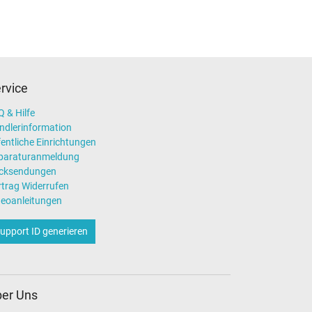
rvice
 & Hilfe
ndlerinformation
entliche Einrichtungen
paraturanmeldung
cksendungen
rtrag Widerrufen
deoanleitungen
upport ID generieren
er Uns