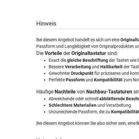
Hinweis
Bei diesem Angebot handelt es sich um eine
Originalt
Passform und Langlebigkeit von Originalprodukten u
Die
Vorteile
der
Originaltastatur
sind:
Exact die
gleiche Beschriftung
der Tasten wie 
Bessere
Verarbeitung
und
Haltbarkeit
der Tas
Gewohnter
Druckpunkt
für präziseres und kom
Perfekte
Passform
und
Kompatibilität
zum No
Häufige
Nachteile
von
Nachbau-Tastaturen
si
Abweichende oder schnell
abblätternde Besch
Schlechtere Materialien
und Verarbeitung
Unzureichende Passform, die zu
Kompatibilit
Bei diesem Angebot können Sie also sicher sein, eine
h