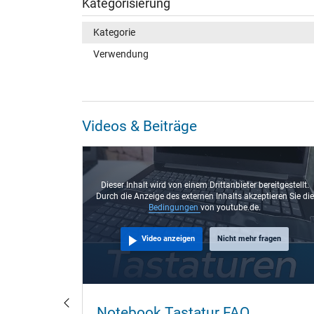
Kategorisierung
Kategorie
Verwendung
Videos & Beiträge
eitgestellt.
Dieser Inhalt wird von einem Drittanbieter bereitgestellt.
ieren Sie die
Durch die Anzeige des externen Inhalts akzeptieren Sie die
Bedingungen
von youtube.de.
agen
Video anzeigen
Nicht mehr fragen
- So
Notebook Tastatur FAQ