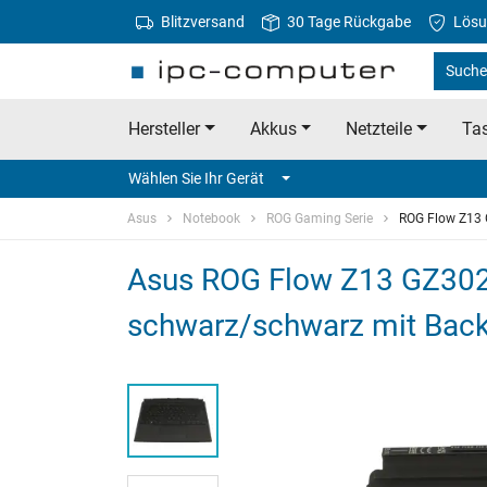
Blitzversand
30 Tage Rückgabe
Lösu
Suche
Hersteller
Akkus
Netzteile
Tas
Wählen Sie Ihr Gerät
Asus
Notebook
ROG Gaming Serie
ROG Flow Z13
Asus ROG Flow Z13 GZ302EA
schwarz/schwarz mit Back