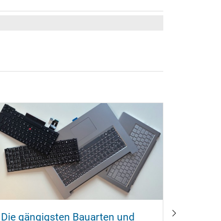
Die gängigsten Bauarten und
Noteboo