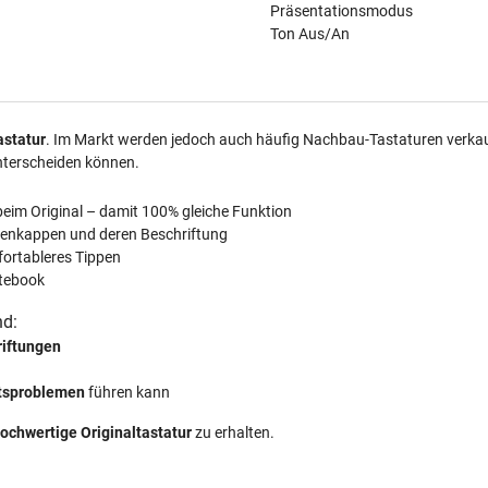
Präsentationsmodus
Ton Aus/An
astatur
. Im Markt werden jedoch auch häufig Nachbau-Tastaturen verkauft
nterscheiden können.
beim Original – damit 100% gleiche Funktion
tenkappen und deren Beschriftung
fortableres Tippen
tebook
nd:
riftungen
ätsproblemen
führen kann
ochwertige Originaltastatur
zu erhalten.