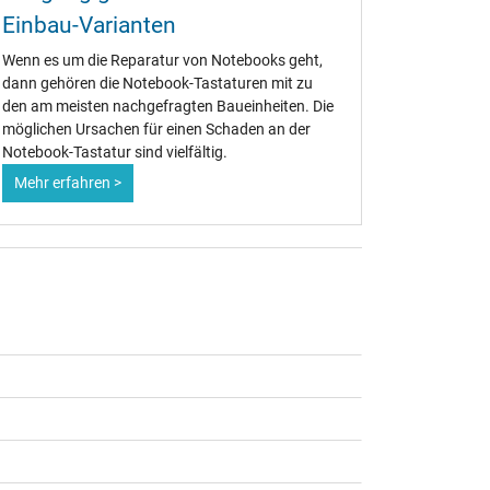
Einbau-Varianten
oder N
Wenn es um die Reparatur von Notebooks geht,
Die große
dann gehören die Notebook-Tastaturen mit zu
Lenovo, AC
den am meisten nachgefragten Baueinheiten. Die
Notebook-T
möglichen Ursachen für einen Schaden an der
handvoll O
Notebook-Tastatur sind vielfältig.
zugekauft
Mehr erfahren >
Mehr erf