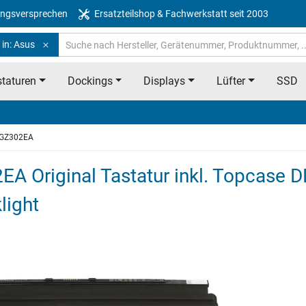
ngsversprechen
Ersatzteilshop & Fachwerkstatt seit 2003
 in: Asus
taturen
Dockings
Displays
Lüfter
SSD
 GZ302EA
 Original Tastatur inkl. Topcase D
light