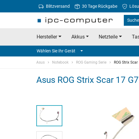
Blitzversand
30 Tage Rückgabe
Lösu
Suche
Hersteller
Akkus
Netzteile
Tas
Wählen Sie Ihr Gerät
Asus
Notebook
ROG Gaming Serie
ROG Strix Sca
Asus ROG Strix Scar 17 G7