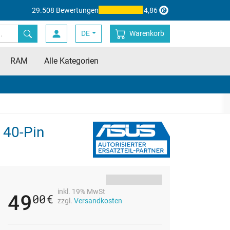
29.508 Bewertungen
4,86
DE
Warenkorb
RAM
Alle Kategorien
 40-Pin
inkl. 19% MwSt
49
00
€
zzgl.
Versandkosten