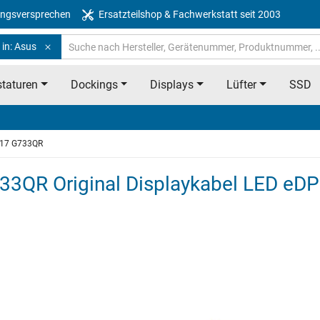
ngsversprechen
Ersatzteilshop & Fachwerkstatt seit 2003
 in: Asus
taturen
Dockings
Displays
Lüfter
SSD
r 17 G733QR
33QR Original Displaykabel LED eDP