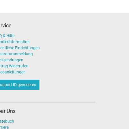
rvice
 & Hilfe
ndlerinformation
entliche Einrichtungen
paraturanmeldung
cksendungen
rtrag Widerrufen
deoanleitungen
upport ID generieren
er Uns
stebuch
riere