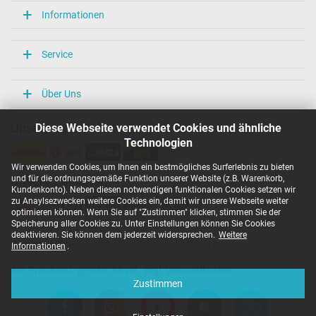
Informationen
Service
Über Uns
Diese Webseite verwendet Cookies und ähnliche
Unsere Versandarten
Technologien
Wir verwenden Cookies, um Ihnen ein bestmögliches Surferlebnis zu bieten
und für die ordnungsgemäße Funktion unserer Website (z.B. Warenkorb,
Unsere Zahlarten
Kundenkonto). Neben diesen notwendigen funktionalen Cookies setzen wir
zu Anaylsezwecken weitere Cookies ein, damit wir unsere Webseite weiter
optimieren können. Wenn Sie auf "Zustimmen" klicken, stimmen Sie der
Speicherung aller Cookies zu. Unter Einstellungen können Sie Cookies
deaktivieren. Sie können dem jederzeit widersprechen.
Weitere
Copyright ©
IPC-Computer Deutschland GmbH
Informationen
.
Alle Preise inkl. gesetzl. MwSt. zzgl. Versandkosten
Zustimmen