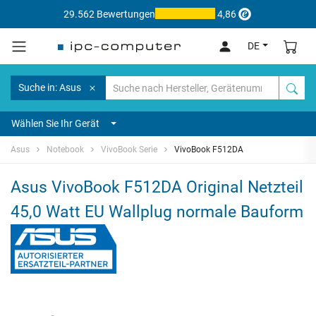
29.562 Bewertungen
4,86
DE
Suche in: Asus
Wählen Sie Ihr Gerät
Asus
Notebook
VivoBook Serie
VivoBook F512DA
Asus VivoBook F512DA Original Netzteil
45,0 Watt EU Wallplug normale Bauform