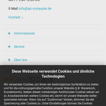
Maße
E-Mail:
info@ipc-computer.de
Länge / Breite / Höhe
54 mm / 29 mm / 54 mm
Kontakt
Weitere Daten
Überlast-, kurzschluss- und überhitzungsgeschützt
Informationen
Ja
Prüfsiegel
CE
Service
TÜV Geprüfte Sicherheit
Kategorisierung
Über Uns
Kategorie
Diese Webseite verwendet Cookies und ähnliche
Unsere Versandarten
Netzteil
Technologien
Verwendung
Notebook / Laptop
Wir verwenden Cookies, um Ihnen ein bestmögliches Surferlebnis zu bieten
und für die ordnungsgemäße Funktion unserer Website (z.B. Warenkorb,
Unsere Zahlarten
Kundenkonto). Neben diesen notwendigen funktionalen Cookies setzen wir
zu Anaylsezwecken weitere Cookies ein, damit wir unsere Webseite weiter
optimieren können. Wenn Sie auf "Zustimmen" klicken, stimmen Sie der
Speicherung aller Cookies zu. Unter Einstellungen können Sie Cookies