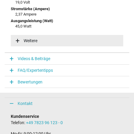
19,0 Volt
Stromstärke (Ampere)
2,37 Ampere
Ausgangsleistung (Watt)
45,0 Watt
Eingangsspannung
100-240V / 50-60Hz
Weitere
Energieeffizienz
V
Videos & Beiträge
Notebook Stecker
FAQ/Expertentipps
Steckertyp / -form
rund / 90° abgewinkelt
Bewertungen
Steckerlänge (mm)
9,8 mm
Steckerdurchmesser außen / innen
4,0 mm / 1,2 mm
Kontakt
Stift im Stecker
Nein
Kundenservice
Länge Anschlusskabel (m) (ca.)
Telefon:
+49 7823 96 123 - 0
2.00 m
Mo-Fr: 9:00-12:00 Uhr