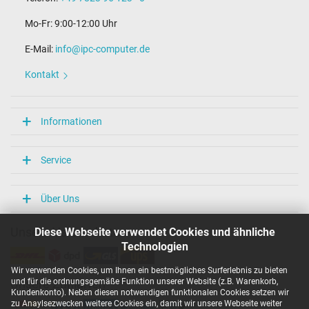
2.00 m
Mo-Fr: 9:00-12:00 Uhr
Maße
E-Mail:
info@ipc-computer.de
Länge / Breite / Höhe
54 mm / 29 mm / 54 mm
Kontakt
Weitere Daten
Überlast-, kurzschluss- und überhitzungsgeschützt
Informationen
Ja
Prüfsiegel
CE
Service
TÜV Geprüfte Sicherheit
Kategorisierung
Über Uns
Kategorie
Diese Webseite verwendet Cookies und ähnliche
Unsere Versandarten
Netzteil
Technologien
Verwendung
Notebook / Laptop
Wir verwenden Cookies, um Ihnen ein bestmögliches Surferlebnis zu bieten
und für die ordnungsgemäße Funktion unserer Website (z.B. Warenkorb,
Unsere Zahlarten
Kundenkonto). Neben diesen notwendigen funktionalen Cookies setzen wir
zu Anaylsezwecken weitere Cookies ein, damit wir unsere Webseite weiter