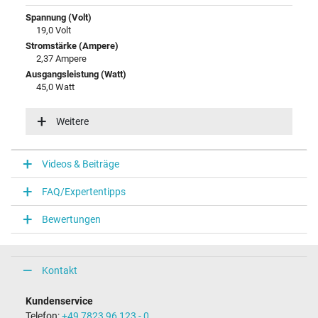
Spannung (Volt)
19,0 Volt
Stromstärke (Ampere)
2,37 Ampere
Ausgangsleistung (Watt)
45,0 Watt
Eingangsspannung
100-240V / 50-60Hz
Weitere
Energieeffizienz
V
Videos & Beiträge
Notebook Stecker
FAQ/Expertentipps
Steckertyp / -form
rund / 90° abgewinkelt
Bewertungen
Steckerlänge (mm)
9,8 mm
Steckerdurchmesser außen / innen
4,0 mm / 1,2 mm
Kontakt
Stift im Stecker
Nein
Kundenservice
Länge Anschlusskabel (m) (ca.)
Telefon:
+49 7823 96 123 - 0