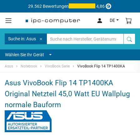
29.562 Bewertungen
4,86
DE
Suche in: Asus
Wählen Sie Ihr Gerät
Asus
Notebook
VivoBook Serie
VivoBook Flip 14 TP1400KA
Asus VivoBook Flip 14 TP1400KA
Original Netzteil 45,0 Watt EU Wallplug
normale Bauform