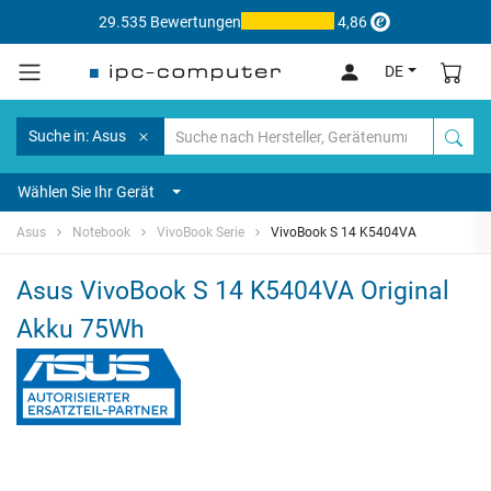
29.535 Bewertungen
4,86
DE
Suche in: Asus
Wählen Sie Ihr Gerät
Asus
Notebook
VivoBook Serie
VivoBook S 14 K5404VA
Asus VivoBook S 14 K5404VA Original
Akku 75Wh