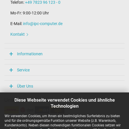
Telefon:
+49 7823 96 123 - 0
Mo-Fr: 9:00-12:00 Uhr
E-Mail:
info@ipc-computer.de
Kontakt
Informationen
Service
Über Uns
Diese Webseite verwendet Cookies und ähnliche
Unsere Versandarten
Technologien
Wir verwenden Cookies, um Ihnen ein bestmögliches Surferlebnis zu bieten
und für die ordnungsgemäße Funktion unserer Website (z.B. Warenkorb,
Unsere Zahlarten
Kundenkonto). Neben diesen notwendigen funktionalen Cookies setzen wir