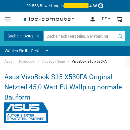
29.553 Bewertungen
4,86
DE
Suche in: Asus
Wählen Sie Ihr Gerät
Asus
Notebook
VivoBook Serie
VivoBook S15 X530FA
Asus VivoBook S15 X530FA Original
Netzteil 45,0 Watt EU Wallplug normale
Bauform