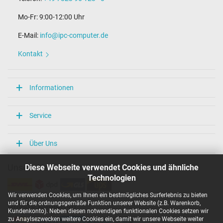
2.00 m
Mo-Fr: 9:00-12:00 Uhr
Maße
E-Mail:
info@ipc-computer.de
Länge / Breite / Höhe
54 mm / 29 mm / 54 mm
Kontakt
Weitere Daten
Überlast-, kurzschluss- und überhitzungsgeschützt
Informationen
Ja
Prüfsiegel
CE
Service
TÜV Geprüfte Sicherheit
Kategorisierung
Über Uns
Kategorie
Diese Webseite verwendet Cookies und ähnliche
Unsere Versandarten
Netzteil
Technologien
Verwendung
Notebook / Laptop
Wir verwenden Cookies, um Ihnen ein bestmögliches Surferlebnis zu bieten
und für die ordnungsgemäße Funktion unserer Website (z.B. Warenkorb,
Unsere Zahlarten
Kundenkonto). Neben diesen notwendigen funktionalen Cookies setzen wir
zu Anaylsezwecken weitere Cookies ein, damit wir unsere Webseite weiter