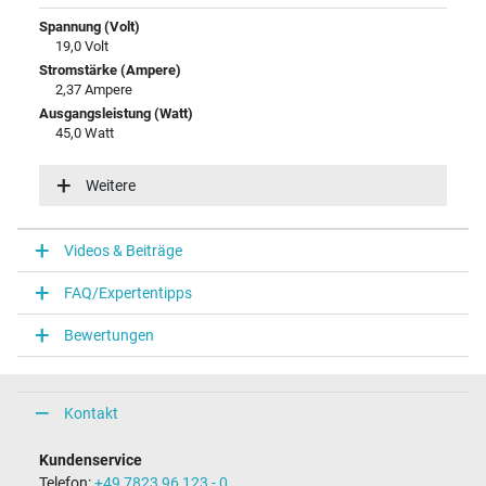
Spannung (Volt)
19,0 Volt
Stromstärke (Ampere)
2,37 Ampere
Ausgangsleistung (Watt)
45,0 Watt
Eingangsspannung
100-240V / 50-60Hz
Weitere
Energieeffizienz
V
Videos & Beiträge
Notebook Stecker
FAQ/Expertentipps
Steckertyp / -form
rund / 90° abgewinkelt
Bewertungen
Steckerlänge (mm)
9,8 mm
Steckerdurchmesser außen / innen
4,0 mm / 1,2 mm
Kontakt
Stift im Stecker
Nein
Kundenservice
Länge Anschlusskabel (m) (ca.)
Telefon:
+49 7823 96 123 - 0