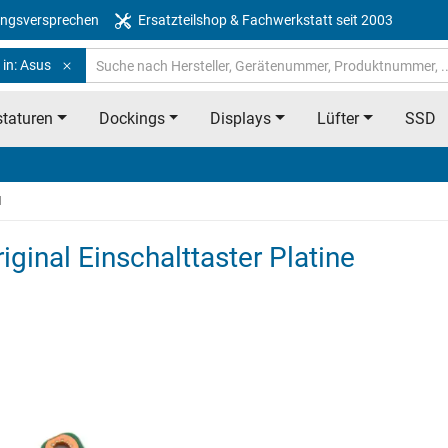
ngsversprechen
Ersatzteilshop & Fachwerkstatt seit 2003
 in: Asus
taturen
Dockings
Displays
Lüfter
SSD
M
inal Einschalttaster Platine