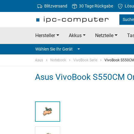
Blitzversand
30 Tage Rückgabe
Lösu
Suche
Hersteller
Akkus
Netzteile
Tas
Wählen Sie Ihr Gerät
Asus
Notebook
VivoBook Serie
VivoBook S550C
Asus VivoBook S550CM Orig