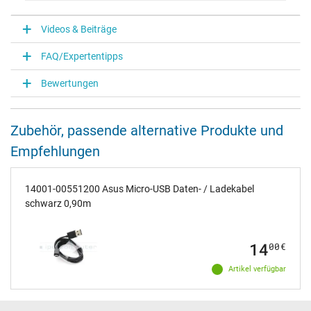
V
Videos & Beiträge
Notebook Stecker
FAQ/Expertentipps
Steckertyp / -form
Micro USB / –
Bewertungen
Länge Anschlusskabel (m) (ca.)
0.90 m
Maße
Zubehör, passende alternative Produkte und
Empfehlungen
Länge / Breite / Höhe
43 mm / 27 mm / 43 mm
Weitere Daten
14001-00551200 Asus Micro-USB Daten- / Ladekabel
schwarz 0,90m
Überlast-, kurzschluss- und überhitzungsgeschützt
Ja
Besonderheiten
14
00
€
Unterstützt Quick Charging 2.0
inklusive passendem Ladekabel
Artikel verfügbar
Prüfsiegel
CE
PCT