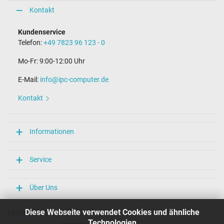
TÜV Geprüfte Sicherheit
Kontakt
Kategorisierung
Kundenservice
Telefon:
+49 7823 96 123 - 0
Kategorie
Netzteil
Mo-Fr: 9:00-12:00 Uhr
Verwendung
Notebook / Laptop
E-Mail:
info@ipc-computer.de
Kontakt
Informationen
Service
Über Uns
Unsere Versandarten
Diese Webseite verwendet Cookies und ähnliche
Technologien