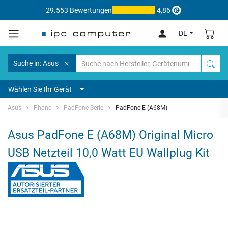
29.553 Bewertungen
4,86
DE
Suche in: Asus
Wählen Sie Ihr Gerät
Asus
Phone
PadFone Serie
PadFone E (A68M)
Asus PadFone E (A68M) Original Micro
USB Netzteil 10,0 Watt EU Wallplug Kit