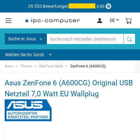
29.553 Bewertungen
4,86
DE
Suche in: Asus
Wählen Sie Ihr Gerät
Asus
Phone
ZenFone Serie
ZenFone 6 (A600CG)
Asus ZenFone 6 (A600CG) Original USB
Netzteil 7,0 Watt EU Wallplug