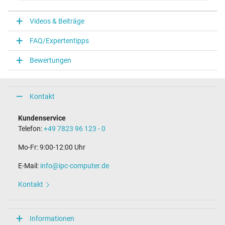
V
Videos & Beiträge
Notebook Stecker
FAQ/Expertentipps
Steckertyp / -form
USB / –
Bewertungen
Maße
Länge / Breite / Höhe
Kontakt
38 mm / 28 mm / 38 mm
Weitere Daten
Kundenservice
Telefon:
+49 7823 96 123 - 0
Überlast-, kurzschluss- und überhitzungsgeschützt
Ja
Mo-Fr: 9:00-12:00 Uhr
Prüfsiegel
CE
E-Mail:
info@ipc-computer.de
TÜV Geprüfte Sicherheit
Kontakt
Kategorisierung
Kategorie
Informationen
Netzteil