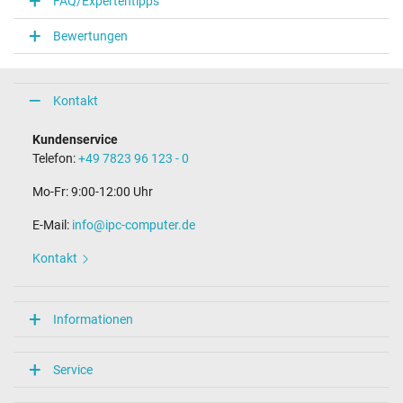
FAQ/Expertentipps
Notebook Stecker
Bewertungen
Steckertyp / -form
Micro USB / –
Länge Anschlusskabel (m) (ca.)
0.90 m
Kontakt
Maße
Kundenservice
Telefon:
+49 7823 96 123 - 0
Länge / Breite / Höhe
49 mm / 49 mm / 32 mm
Mo-Fr: 9:00-12:00 Uhr
Weitere Daten
E-Mail:
info@ipc-computer.de
Überlast-, kurzschluss- und überhitzungsgeschützt
Kontakt
Ja
Prüfsiegel
CE
Singapore Safety Mark
Informationen
UL Listed
Kategorisierung
Service
Kategorie