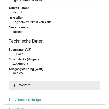
Artikelzustand
Neu
Hersteller
Originalware direkt von Asus
Einsatzzweck
Tablets
Technische Daten
Spannung (Volt)
5,0 Volt
Stromstärke (Ampere)
2,0 Ampere
Ausgangsleistung (Watt)
10,0 Watt
Eingangsspannung
100-240V / 50-60Hz
Weitere
Energieeffizienz
V
Funktions-LED
Videos & Beiträge
Funktions-LED im Gehäuse