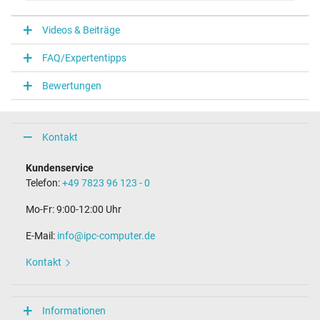
V
Videos & Beiträge
Notebook Stecker
FAQ/Expertentipps
Steckertyp / -form
USB / –
Bewertungen
Maße
Länge / Breite / Höhe
Kontakt
38 mm / 28 mm / 38 mm
Weitere Daten
Kundenservice
Telefon:
+49 7823 96 123 - 0
Überlast-, kurzschluss- und überhitzungsgeschützt
Ja
Mo-Fr: 9:00-12:00 Uhr
Prüfsiegel
CE
E-Mail:
info@ipc-computer.de
TÜV Geprüfte Sicherheit
Kontakt
Kategorisierung
Kategorie
Informationen
Netzteil