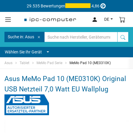
29.535 Bewertungen
4,86
DE
Suche in: Asus
Wählen Sie Ihr Gerät
Asus
Tablet
MeMo Pad Serie
MeMo Pad 10 (ME0310K)
Asus MeMo Pad 10 (ME0310K) Original
USB Netzteil 7,0 Watt EU Wallplug