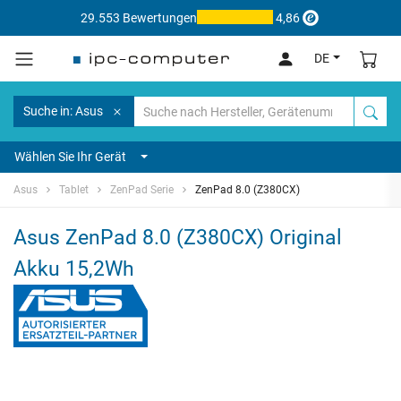
29.553 Bewertungen
4,86
DE
Suche in: Asus
Wählen Sie Ihr Gerät
Asus
Tablet
ZenPad Serie
ZenPad 8.0 (Z380CX)
Asus ZenPad 8.0 (Z380CX) Original
Akku 15,2Wh