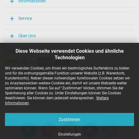
Informationen
Service
Über Uns
Unsere Versandarten
Diese Webseite verwendet Cookies und ähnliche
Technologien
Wir verwenden Cookies, um Ihnen ein bestmögliches Surferlebnis zu bieten
und für die ordnungsgemäße Funktion unserer Website (z.B. Warenkorb,
Unsere Zahlarten
Kundenkonto). Neben diesen notwendigen funktionalen Cookies setzen wir
zu Anaylsezwecken weitere Cookies ein, damit wir unsere Webseite weiter
optimieren können. Wenn Sie auf "Zustimmen" klicken, stimmen Sie der
Speicherung aller Cookies zu. Unter Einstellungen können Sie Cookies
deaktivieren. Sie können dem jederzeit widersprechen.
Weitere
Copyright ©
IPC-Computer Deutschland GmbH
Informationen
.
Alle Preise inkl. gesetzl. MwSt. zzgl. Versandkosten
Zustimmen
Einstellungen