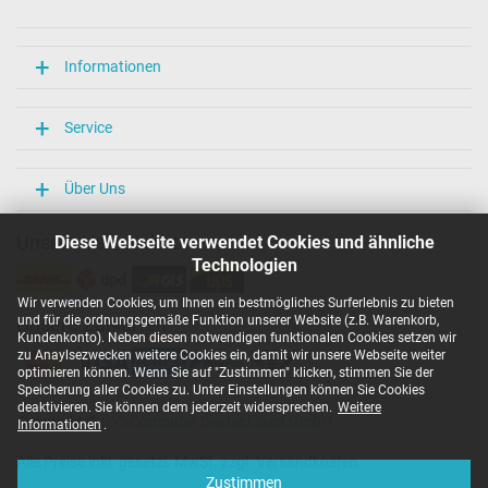
Länge / Breite / Höhe
106 mm / 47 mm / 29 mm
Weitere Daten
Informationen
Überlast-, kurzschluss- und überhitzungsgeschützt
Ja
Service
Prüfsiegel
CCC
CE
Über Uns
EAC
IRAM
Unsere Versandarten
Diese Webseite verwendet Cookies und ähnliche
N
Technologien
NOM NYCE
PCT
Wir verwenden Cookies, um Ihnen ein bestmögliches Surferlebnis zu bieten
PSE
und für die ordnungsgemäße Funktion unserer Website (z.B. Warenkorb,
Unsere Zahlarten
SEC
Kundenkonto). Neben diesen notwendigen funktionalen Cookies setzen wir
Singapore Safety Mark
zu Anaylsezwecken weitere Cookies ein, damit wir unsere Webseite weiter
TÜV Argentina Certificado
optimieren können. Wenn Sie auf "Zustimmen" klicken, stimmen Sie der
TÜV Geprüfte Sicherheit
Speicherung aller Cookies zu. Unter Einstellungen können Sie Cookies
UKCA
deaktivieren. Sie können dem jederzeit widersprechen.
Weitere
Copyright ©
IPC-Computer Deutschland GmbH
UL Listed
Informationen
.
Ukraine Safety
Alle Preise inkl. gesetzl. MwSt. zzgl. Versandkosten
Kategorisierung
Zustimmen