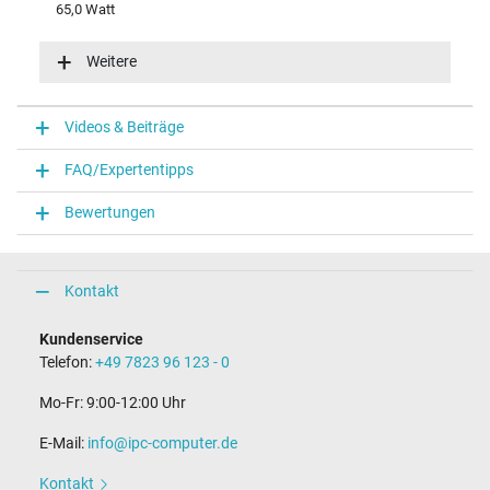
65,0 Watt
Eingangsspannung
100-240V / 50-60Hz
Weitere
Energieeffizienz
VI
Funktions-LED
Videos & Beiträge
Funktions-LED im Stecker
FAQ/Expertentipps
Notebook Stecker
Bewertungen
Steckertyp / -form
rund / 180° gerade
Steckerlänge (mm)
9,5 mm
Kontakt
Steckerdurchmesser außen / innen
4,5 mm / 2,9 mm
Kundenservice
Stift im Stecker
Telefon:
+49 7823 96 123 - 0
Ja
Länge Anschlusskabel (m) (ca.)
Mo-Fr: 9:00-12:00 Uhr
1.75 m
E-Mail:
info@ipc-computer.de
Maße
Kontakt