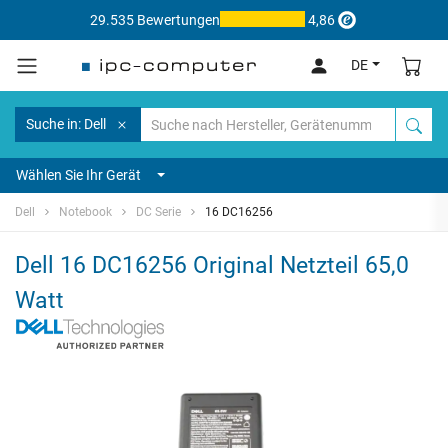
29.535 Bewertungen
4,86
DE
Suche in: Dell
Wählen Sie Ihr Gerät
Dell
Notebook
DC Serie
16 DC16256
Dell 16 DC16256 Original Netzteil 65,0
Watt