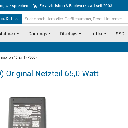
ngsversprechen
Ersatzteilshop & Fachwerkstatt seit 2003
in: Dell
taturen
Dockings
Displays
Lüfter
SSD
Inspiron 13 2in1 (7300)
) Original Netzteil 65,0 Watt