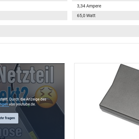
3,34 Ampere
65,0 Watt
100-240V / 50-60Hz
VI
Funktions-LED im Stecker
rund / 180° gerade
9,5 mm
4,5 mm / 2,9 mm
Ja
stellt. Durch die Anzeige des
ungen
von youtube.de.
1.75 m
ehr fragen
106 mm / 47 mm / 29 mm