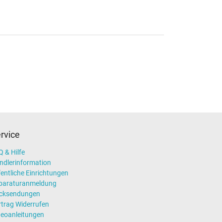
rvice
 & Hilfe
ndlerinformation
entliche Einrichtungen
paraturanmeldung
cksendungen
rtrag Widerrufen
deoanleitungen