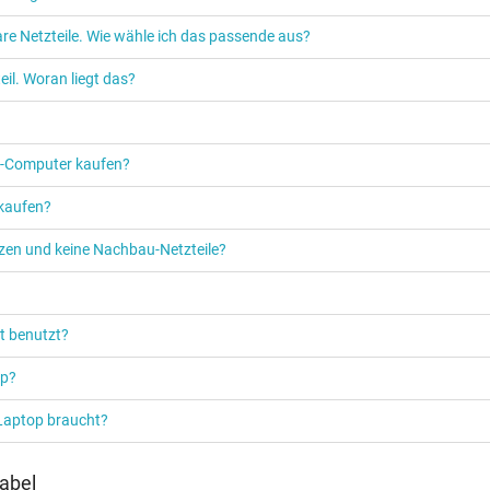
re Netzteile. Wie wähle ich das passende aus?
Netzteil
il. Woran liegt das?
Notebook / Laptop
PC‑Computer kaufen?
 kaufen?
etzen und keine Nachbau-Netzteile?
t benutzt?
op?
 Laptop braucht?
abel