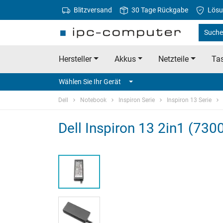
Blitzversand
30 Tage Rückgabe
Lösu
Suche 
Hersteller
Akkus
Netzteile
Tas
Wählen Sie Ihr Gerät
Dell
Notebook
Inspiron Serie
Inspiron 13 Serie
Dell Inspiron 13 2in1 (7300