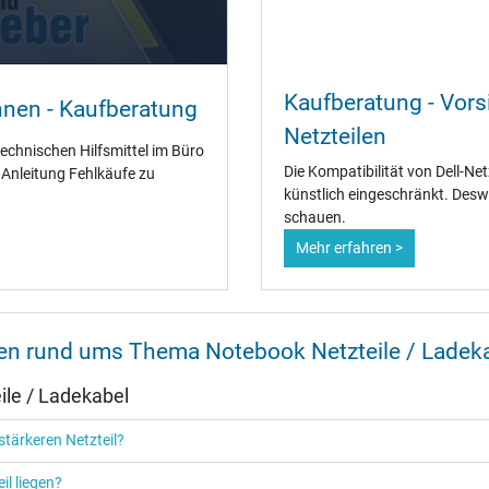
Ja
Kaufberatung - Vorsi
nnen - Kaufberatung
CCC
Netzteilen
CE
technischen Hilfsmittel im Büro
EAC
Die Kompatibilität von Dell-Ne
" Anleitung Fehlkäufe zu
IRAM
künstlich eingeschränkt. Desw
N
schauen.
NOM NYCE
Mehr erfahren >
PCT
PSE
SEC
Singapore Safety Mark
TÜV Argentina Certificado
nen rund ums Thema Notebook Netzteile / Ladek
TÜV Geprüfte Sicherheit
UKCA
le / Ladekabel
UL Listed
Ukraine Safety
tärkeren Netzteil?
il liegen?