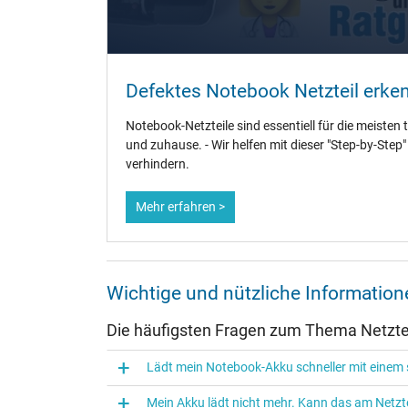
Weitere Daten
Überlast-, kurzschluss- und überhitzungsgeschützt
Defektes Notebook Netzteil erke
Prüfsiegel
Notebook-Netzteile sind essentiell für die meisten 
und zuhause. - Wir helfen mit dieser "Step-by-Step
verhindern.
Mehr erfahren >
Wichtige und nützliche Informatio
Die häufigsten Fragen zum Thema Netztei
Lädt mein Notebook-Akku schneller mit einem s
Mein Akku lädt nicht mehr. Kann das am Netzte