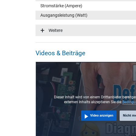
Stromstärke (Ampere)
Ausgangsleistung (Watt)
Eingangsspannung
Weitere
Energieeffizienz
Funktions-LED
Videos & Beiträge
Notebook Stecker
Steckertyp / -form
Steckerlänge (mm)
Steckerdurchmesser außen / innen
Stift im Stecker
Dieser Inhalt wird von einem Drittanbieter bereitge
externen Inhalts akzeptieren Sie die
Beding
Länge Anschlusskabel (m) (ca.)
Video anzeigen
Nicht m
Maße
Länge / Breite / Höhe